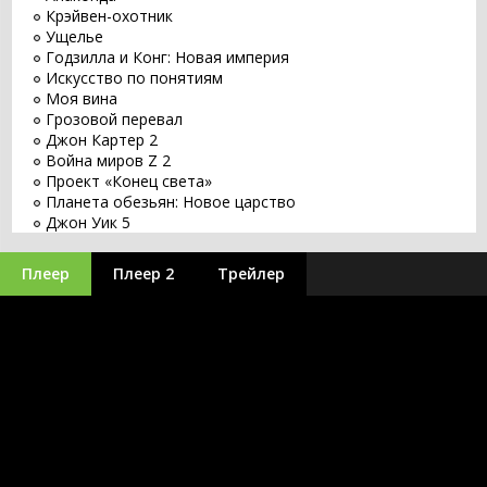
Крэйвен-охотник
Ущелье
Годзилла и Конг: Новая империя
Искусство по понятиям
Моя вина
Грозовой перевал
Джон Картер 2
Война миров Z 2
Проект «Конец света»
Планета обезьян: Новое царство
Джон Уик 5
Заветное желание
Хищник: Планета смерти
Плеер
Плеер 2
Трейлер
Оставь мир позади
Бордерлендс
Великий уравнитель 3
Бегущий по лезвию 2049
Заложники
Путешествие 3: С Земли на Луну
Minecraft в кино
Оппенгеймер
Аватар 3
Синий Жук