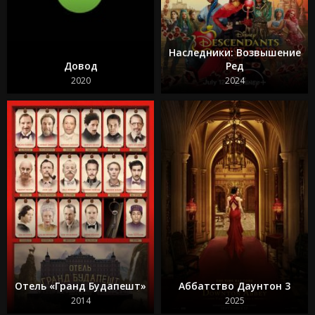
Кокаиновый медведь
Из моего окна 3: Новая встреча
Зеленая миля
Достать ножи 2: Стеклянная луковица
Наследники: Возвышение
Круче некуда
Довод
Ред
Бессмертная гвардия 2
Битлджус Битлджус 2
2020
2024
Свадебная резня
Гран Туризмо
Ад Данте
Шазам! 2 Ярость богов
Телохранитель на фрилансе
Отель «Гранд Будапешт»
Аббатство Даунтон 3
2014
2025