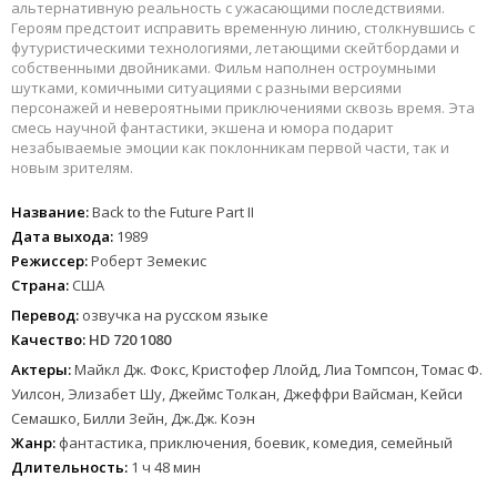
альтернативную реальность с ужасающими последствиями.
Героям предстоит исправить временную линию, столкнувшись с
футуристическими технологиями, летающими скейтбордами и
собственными двойниками. Фильм наполнен остроумными
шутками, комичными ситуациями с разными версиями
персонажей и невероятными приключениями сквозь время. Эта
смесь научной фантастики, экшена и юмора подарит
незабываемые эмоции как поклонникам первой части, так и
новым зрителям.
Название:
Back to the Future Part II
Дата выхода:
1989
Режиссер:
Роберт Земекис
Страна:
США
Перевод:
озвучка на русском языке
Качество:
HD 720 1080
Актеры:
Майкл Дж. Фокс, Кристофер Ллойд, Лиа Томпсон, Томас Ф.
Уилсон, Элизабет Шу, Джеймс Толкан, Джеффри Вайсман, Кейси
Семашко, Билли Зейн, Дж.Дж. Коэн
Жанр:
фантастика, приключения, боевик, комедия, семейный
Длительность:
1 ч 48 мин