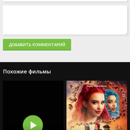
Акулы в Париже
Злая: Сказка о ведьме Запада
Мать
365 дней 2: Этот день
Создатель
Капкан: Судная ночь
Каскадёры
Аргайл: Супершпион
ДОБАВИТЬ КОММЕНТАРИЙ
Стражи Галактики. Часть 3
Дурные деньги
Не беспокойся, дорогая
Ловушка
Подземелья и драконы: Честь среди воров
Похожие фильмы
Каратэ-пацан: Легенды
Трансформеры: Восхождение Звероботов
Из моего окна 2: За морями
Моана 2
Веном: Последний танец
Изгоняющий дьявола: Верующий
Особо опасный пассажир
Супер Майк: Последний танец
Крушение
Охотники за привидениями: Леденящий ужас