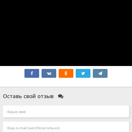
Без обид
365 дней
Атлас
Бедные-несчастные
Миссия: Красный
Зверополис 2
Форсаж 10
Соник 3
Мысль о тебе
Форсаж 11
Робот по имени Чаппи 2
Гладиатор 2
Элио
Всё закончится на нас
Моя вина: Лондон
Моя прекрасная свадьба
Смотрители
Оставь свой отзыв
Голый пистолет
Чёрный Адам
Джокер 2: Безумие на двоих
Миссия: невыполнима 7. Смертельная расплата. Часть
1
Миссия: невыполнима 8
Человек-паук: Паутина вселенных