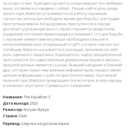
он когда-то жил. Трагедия случается, когда умирает его любимая
жена, оставляя его наедине с собой... Решив найти цель среди
своего горя, МакКолл устраивается на работу скромным
таксистом, используя свободное время для борьбы с растущим
преступным миром. Когда уровень преступности в городе
достигает угрожающих высот, герой становится свидетелем
ухудшения состояния правопорядка и понимает, что для борьбы
с гнусными элементами на улицах необходима сильная и
непоколебимая сила. Оторванный от ЦРУ, которое считает его
погибшим, Маккол оказывается в изоляции, принимая на себя
роль одинокого защитника, борющегося с нарастающей волной
преступности. Его единственным доверенным лицом и связью с
прошлой жизнью является Сьюзан, бывший напарник и близкий
друг, которая служит ему важным информатором, предоставляя
ценную информацию о работе преступного мира. Окутанный
пеленой горя, МакКолл превращается в мстителя, в силу народа,
и начинает неустанно стремиться к отмщению!
Название:
The Equalizer 3
Дата выхода:
2023
Режиссер:
Антуан Фукуа
Страна:
США
Перевод:
озвучка на русском языке