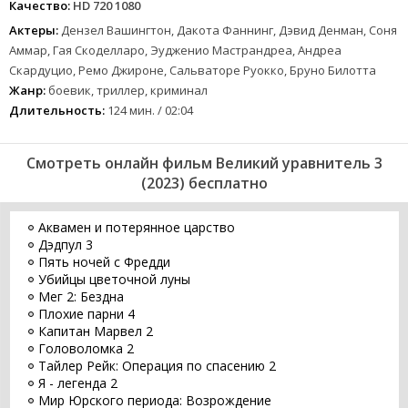
Качество:
HD 720 1080
Актеры:
Дензел Вашингтон, Дакота Фаннинг, Дэвид Денман, Соня
Аммар, Гая Скоделларо, Эудженио Мастрандреа, Андреа
Скардуцио, Ремо Джироне, Сальваторе Руокко, Бруно Билотта
Жанр:
боевик, триллер, криминал
Длительность:
124 мин. / 02:04
Смотреть онлайн фильм Великий уравнитель 3
(2023) бесплатно
Аквамен и потерянное царство
Дэдпул 3
Пять ночей с Фредди
Убийцы цветочной луны
Мег 2: Бездна
Плохие парни 4
Капитан Марвел 2
Головоломка 2
Тайлер Рейк: Операция по спасению 2
Я - легенда 2
Мир Юрского периода: Возрождение