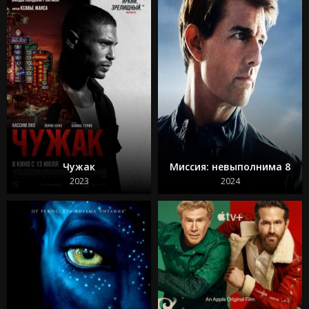
Моана 2
Веном: Последний танец
Изгоняющий дьявола: Верующий
Особо опасный пассажир
Супер Майк: Последний танец
Крушение
Охотники за привидениями: Леденящий ужас
Кокаиновый медведь
Из моего окна 3: Новая встреча
Зеленая миля
Достать ножи 2: Стеклянная луковица
Круче некуда
Чужак
Миссия: невыполнима 8
Бессмертная гвардия 2
Битлджус Битлджус 2
2023
2024
Свадебная резня
Гран Туризмо
Ад Данте
Шазам! 2 Ярость богов
Телохранитель на фрилансе