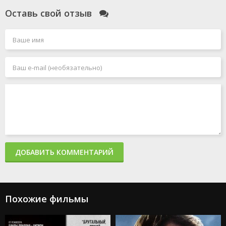
Смотрители
Оставь свой отзыв
Голый пистолет
Чёрный Адам
Миссия: невыполнима 7. Смертельная расплата. Часть
1
Джокер 2: Безумие на двоих
Миссия: невыполнима 8
Человек-паук: Паутина вселенных
Акулы в Париже
Злая: Сказка о ведьме Запада
Мать
365 дней 2: Этот день
Создатель
Капкан: Судная ночь
Каскадёры
Аргайл: Супершпион
ДОБАВИТЬ КОММЕНТАРИЙ
Стражи Галактики. Часть 3
Дурные деньги
Не беспокойся, дорогая
Ловушка
Подземелья и драконы: Честь среди воров
Похожие фильмы
Каратэ-пацан: Легенды
Трансформеры: Восхождение Звероботов
Из моего окна 2: За морями