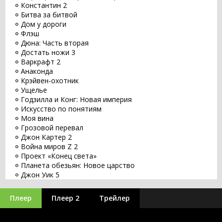
Константин 2
Битва за битвой
Дом у дороги
Флэш
Дюна: Часть вторая
Достать ножи 3
Варкрафт 2
Анаконда
Крэйвен-охотник
Ущелье
Годзилла и Конг: Новая империя
Искусство по понятиям
Моя вина
Грозовой перевал
Джон Картер 2
Война миров Z 2
Проект «Конец света»
Планета обезьян: Новое царство
Джон Уик 5
Заветное желание
Хищник: Планета смерти
Плеер
Плеер 2
Трейлер
Оставь мир позади
Бордерлендс
Великий уравнитель 3