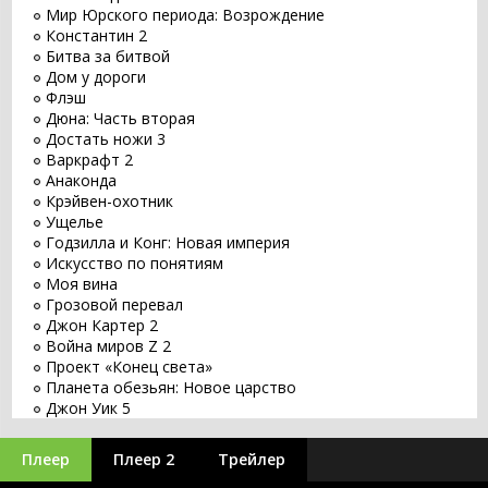
Мир Юрского периода: Возрождение
Константин 2
Битва за битвой
Дом у дороги
Флэш
Дюна: Часть вторая
Достать ножи 3
Варкрафт 2
Анаконда
Крэйвен-охотник
Ущелье
Годзилла и Конг: Новая империя
Искусство по понятиям
Моя вина
Грозовой перевал
Джон Картер 2
Война миров Z 2
Проект «Конец света»
Планета обезьян: Новое царство
Джон Уик 5
Заветное желание
Хищник: Планета смерти
Плеер
Плеер 2
Трейлер
Оставь мир позади