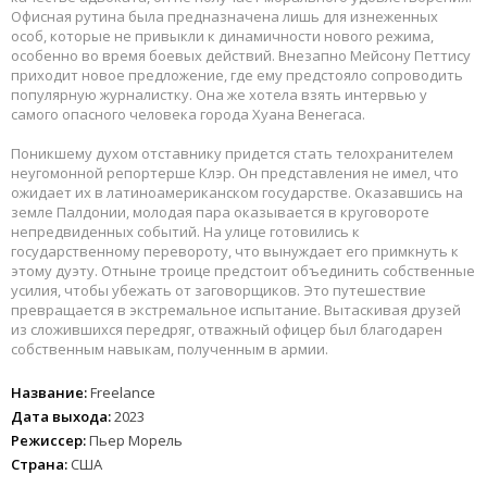
Офисная рутина была предназначена лишь для изнеженных
особ, которые не привыкли к динамичности нового режима,
особенно во время боевых действий. Внезапно Мейсону Петтису
приходит новое предложение, где ему предстояло сопроводить
популярную журналистку. Она же хотела взять интервью у
самого опасного человека города Хуана Венегаса.
Поникшему духом отставнику придется стать телохранителем
неугомонной репортерше Клэр. Он представления не имел, что
ожидает их в латиноамериканском государстве. Оказавшись на
земле Палдонии, молодая пара оказывается в круговороте
непредвиденных событий. На улице готовились к
государственному перевороту, что вынуждает его примкнуть к
этому дуэту. Отныне троице предстоит объединить собственные
усилия, чтобы убежать от заговорщиков. Это путешествие
превращается в экстремальное испытание. Вытаскивая друзей
из сложившихся передряг, отважный офицер был благодарен
собственным навыкам, полученным в армии.
Название:
Freelance
Дата выхода:
2023
Режиссер:
Пьер Морель
Страна:
США