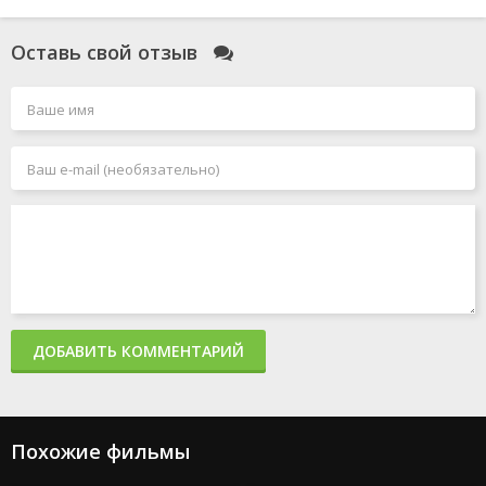
Моя прекрасная свадьба
Смотрители
Оставь свой отзыв
Голый пистолет
Чёрный Адам
Миссия: невыполнима 7. Смертельная расплата. Часть
1
Джокер 2: Безумие на двоих
Миссия: невыполнима 8
Человек-паук: Паутина вселенных
Акулы в Париже
Злая: Сказка о ведьме Запада
Мать
365 дней 2: Этот день
Создатель
Капкан: Судная ночь
Каскадёры
Аргайл: Супершпион
ДОБАВИТЬ КОММЕНТАРИЙ
Стражи Галактики. Часть 3
Дурные деньги
Не беспокойся, дорогая
Ловушка
Подземелья и драконы: Честь среди воров
Похожие фильмы
Каратэ-пацан: Легенды
Трансформеры: Восхождение Звероботов