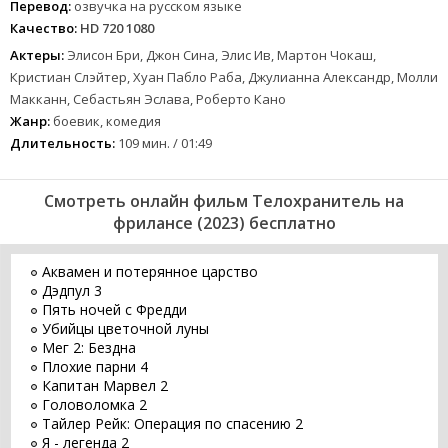
Перевод:
озвучка на русском языке
Качество:
HD 720 1080
Актеры:
Элисон Бри, Джон Сина, Элис Ив, Мартон Чокаш,
Кристиан Слэйтер, Хуан Пабло Раба, Джулианна Александр, Молли
Макканн, Себастьян Эслава, Роберто Кано
Жанр:
боевик, комедия
Длительность:
109 мин. / 01:49
Смотреть онлайн фильм Телохранитель на
фрилансе (2023) бесплатно
Аквамен и потерянное царство
Дэдпул 3
Пять ночей с Фредди
Убийцы цветочной луны
Мег 2: Бездна
Плохие парни 4
Капитан Марвел 2
Головоломка 2
Тайлер Рейк: Операция по спасению 2
Я - легенда 2