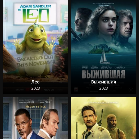
Из моего окна 2: За морями
Моана 2
Веном: Последний танец
Изгоняющий дьявола: Верующий
Особо опасный пассажир
Супер Майк: Последний танец
Крушение
Охотники за привидениями: Леденящий ужас
Кокаиновый медведь
Из моего окна 3: Новая встреча
Зеленая миля
Достать ножи 2: Стеклянная луковица
Круче некуда
Лео
Выжившая
Бессмертная гвардия 2
Битлджус Битлджус 2
2023
2023
Свадебная резня
Гран Туризмо
Ад Данте
Шазам! 2 Ярость богов
Телохранитель на фрилансе