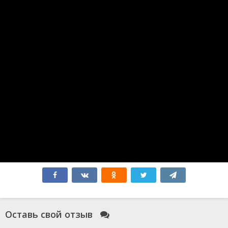
Путешествие 3: С Земли на Луну
Minecraft в кино
Оппенгеймер
Аватар 3
Синий Жук
Без обид
365 дней
Атлас
Бедные-несчастные
Миссия: Красный
Зверополис 2
Форсаж 10
Соник 3
Мысль о тебе
Форсаж 11
Робот по имени Чаппи 2
Гладиатор 2
Элио
Всё закончится на нас
Моя вина: Лондон
Моя прекрасная свадьба
Смотрители
Оставь свой отзыв
Голый пистолет
Чёрный Адам