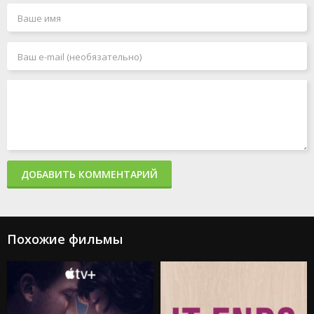
Джокер 2: Безумие на двоих
Миссия: невыполнима 7. Смертельная расплата. Часть
1
Миссия: невыполнима 8
Человек-паук: Паутина вселенных
Акулы в Париже
Злая: Сказка о ведьме Запада
Мать
365 дней 2: Этот день
Создатель
Капкан: Судная ночь
Каскадёры
Аргайл: Супершпион
ДОБАВИТЬ КОММЕНТАРИЙ
Стражи Галактики. Часть 3
Дурные деньги
Не беспокойся, дорогая
Ловушка
Подземелья и драконы: Честь среди воров
Похожие фильмы
Каратэ-пацан: Легенды
Трансформеры: Восхождение Звероботов
Из моего окна 2: За морями
Моана 2
Веном: Последний танец