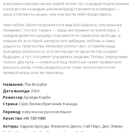
а монументальную икону новой эпохи. Но с каждым подписанным
контрактом и каждым шагом вперёд становится очевидно —
цена этой мечты выше, чем они могли себе представить.
Чем глубже Ласло погружается в мир Ван Бюрена, тем сильнее
понимает, что его талант — лишь инструмент в чужой игре. С
каждым днём его шедевр становится не символом свободы, а
ловушкой, в которой заперты его амбиции, любовь и сама
сущность творчества. Иллюзия успеха тает, оставляя лишь
холодную реальность: в этом городе не архитектор создает
будущее, а тот, кто умеет управлять людьми. Теперь перед ними
только два пути — сломаться под тяжестью чужих правил или
рискнуть всем, чтобы вырваться из тени, пока их мечта не
превратилась в их же приговор.
Название:
The Brutalist
Дата выхода:
2024
Режиссер:
Брэйди Корбе
Страна:
США, Великобритания, Канада
Перевод:
озвучка на русском языке
Качество:
HD 720 1080
Актеры:
Эдриан Броуди, Фелисити Джонс, Гай Пирс, Джо Элвин,