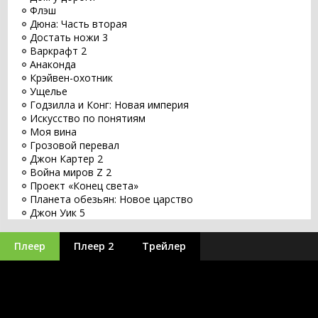
Флэш
Дюна: Часть вторая
Достать ножи 3
Варкрафт 2
Анаконда
Крэйвен-охотник
Ущелье
Годзилла и Конг: Новая империя
Искусство по понятиям
Моя вина
Грозовой перевал
Джон Картер 2
Война миров Z 2
Проект «Конец света»
Планета обезьян: Новое царство
Джон Уик 5
Заветное желание
Хищник: Планета смерти
Плеер
Плеер 2
Трейлер
Оставь мир позади
Бордерлендс
Великий уравнитель 3
Бегущий по лезвию 2049
Заложники