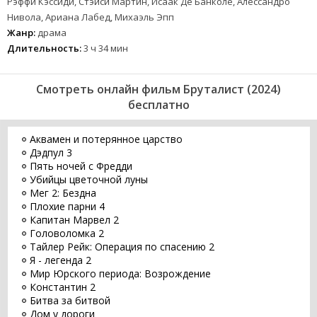
Рэффи Кэссиди, Стэйси Мартин, Исаак Де Банколе, Алессандро
Нивола, Ариана Лабед, Михаэль Эпп
Жанр:
драма
Длительность:
3 ч 34 мин
Смотреть онлайн фильм Бруталист (2024)
бесплатно
Аквамен и потерянное царство
Дэдпул 3
Пять ночей с Фредди
Убийцы цветочной луны
Мег 2: Бездна
Плохие парни 4
Капитан Марвел 2
Головоломка 2
Тайлер Рейк: Операция по спасению 2
Я - легенда 2
Мир Юрского периода: Возрождение
Константин 2
Битва за битвой
Дом у дороги