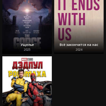
Изгоняющий дьявола: Верующий
Особо опасный пассажир
Супер Майк: Последний танец
Крушение
Охотники за привидениями: Леденящий ужас
Кокаиновый медведь
Из моего окна 3: Новая встреча
Зеленая миля
Достать ножи 2: Стеклянная луковица
Круче некуда
Ущелье
Всё закончится на нас
Бессмертная гвардия 2
Битлджус Битлджус 2
2025
2024
Свадебная резня
Гран Туризмо
Ад Данте
Шазам! 2 Ярость богов
Телохранитель на фрилансе