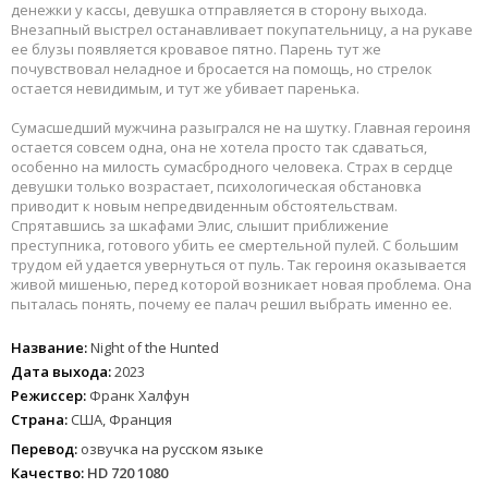
денежки у кассы, девушка отправляется в сторону выхода.
Внезапный выстрел останавливает покупательницу, а на рукаве
ее блузы появляется кровавое пятно. Парень тут же
почувствовал неладное и бросается на помощь, но стрелок
остается невидимым, и тут же убивает паренька.
Сумасшедший мужчина разыгрался не на шутку. Главная героиня
остается совсем одна, она не хотела просто так сдаваться,
особенно на милость сумасбродного человека. Страх в сердце
девушки только возрастает, психологическая обстановка
приводит к новым непредвиденным обстоятельствам.
Спрятавшись за шкафами Элис, слышит приближение
преступника, готового убить ее смертельной пулей. С большим
трудом ей удается увернуться от пуль. Так героиня оказывается
живой мишенью, перед которой возникает новая проблема. Она
пыталась понять, почему ее палач решил выбрать именно ее.
Название:
Night of the Hunted
Дата выхода:
2023
Режиссер:
Франк Халфун
Страна:
США, Франция
Перевод:
озвучка на русском языке
Качество:
HD 720 1080