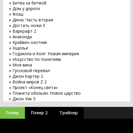
Битва за битвой
Дом у дороги
Флэш
Дюна: Часть вторая
Достать ножи 3
Варкрафт 2
Анаконда
Крэйвен-охотник
Ущелье
Годзилла и Конг: Новая империя
Искусство по понятиям
Моя вина
Грозовой перевал
Джон Картер 2
Война миров Z 2
Проект «Конец света»
Планета обезьян: Новое царство
Джон Уик 5
Заветное желание
Хищник: Планета смерти
Плеер
Плеер 2
Трейлер
Оставь мир позади
Бордерлендс
Великий уравнитель 3
Бегущий по лезвию 2049