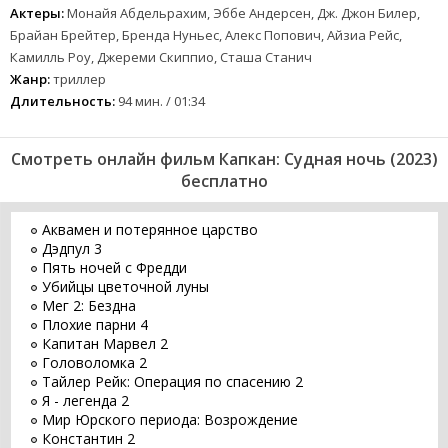
Актеры:
Монайя Абдельрахим, Эббе Андерсен, Дж. Джон Билер,
Брайан Брейтер, Бренда Нуньес, Алекс Попович, Айзиа Рейс,
Камилль Роу, Джереми Скиппио, Сташа Станич
Жанр:
триллер
Длительность:
94 мин. / 01:34
Смотреть онлайн фильм Капкан: Судная ночь (2023)
бесплатно
Аквамен и потерянное царство
Дэдпул 3
Пять ночей с Фредди
Убийцы цветочной луны
Мег 2: Бездна
Плохие парни 4
Капитан Марвел 2
Головоломка 2
Тайлер Рейк: Операция по спасению 2
Я - легенда 2
Мир Юрского периода: Возрождение
Константин 2