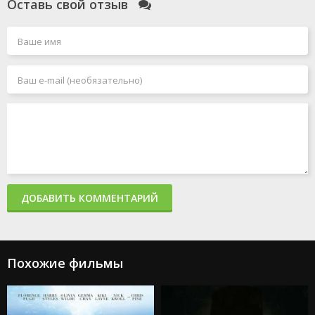
Оставь свой отзыв
Голый пистолет
Чёрный Адам
Миссия: невыполнима 7. Смертельная расплата. Часть
1
Джокер 2: Безумие на двоих
Миссия: невыполнима 8
Человек-паук: Паутина вселенных
Акулы в Париже
Злая: Сказка о ведьме Запада
Мать
365 дней 2: Этот день
Создатель
Капкан: Судная ночь
Каскадёры
Аргайл: Супершпион
ДОБАВИТЬ КОММЕНТАРИЙ
Стражи Галактики. Часть 3
Дурные деньги
Не беспокойся, дорогая
Ловушка
Подземелья и драконы: Честь среди воров
Похожие фильмы
Каратэ-пацан: Легенды
Трансформеры: Восхождение Звероботов
Из моего окна 2: За морями
Моана 2