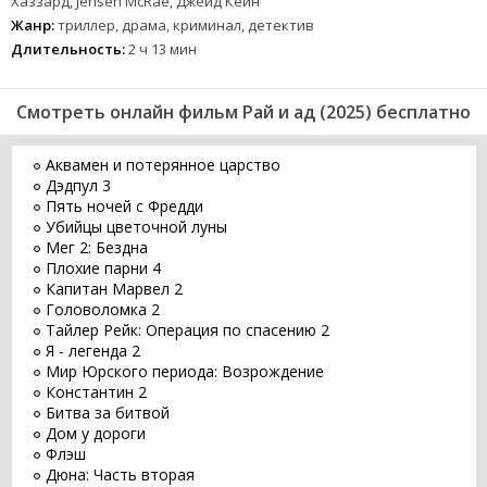
Хаззард, Jensen McRae, Джейд Кейн
Жанр:
триллер, драма, криминал, детектив
Длительность:
2 ч 13 мин
Смотреть онлайн фильм Рай и ад (2025) бесплатно
Аквамен и потерянное царство
Дэдпул 3
Пять ночей с Фредди
Убийцы цветочной луны
Мег 2: Бездна
Плохие парни 4
Капитан Марвел 2
Головоломка 2
Тайлер Рейк: Операция по спасению 2
Я - легенда 2
Мир Юрского периода: Возрождение
Константин 2
Битва за битвой
Дом у дороги
Флэш
Дюна: Часть вторая