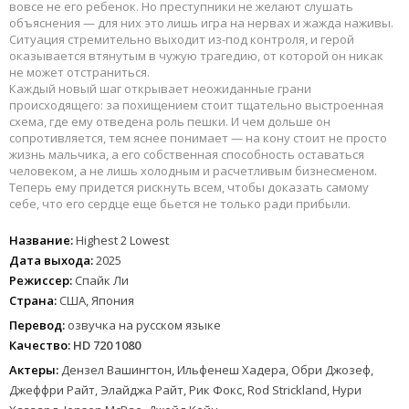
вовсе не его ребенок. Но преступники не желают слушать
объяснения — для них это лишь игра на нервах и жажда наживы.
Ситуация стремительно выходит из-под контроля, и герой
оказывается втянутым в чужую трагедию, от которой он никак
не может отстраниться.
Каждый новый шаг открывает неожиданные грани
происходящего: за похищением стоит тщательно выстроенная
схема, где ему отведена роль пешки. И чем дольше он
сопротивляется, тем яснее понимает — на кону стоит не просто
жизнь мальчика, а его собственная способность оставаться
человеком, а не лишь холодным и расчетливым бизнесменом.
Теперь ему придется рискнуть всем, чтобы доказать самому
себе, что его сердце еще бьется не только ради прибыли.
Название:
Highest 2 Lowest
Дата выхода:
2025
Режиссер:
Спайк Ли
Страна:
США, Япония
Перевод:
озвучка на русском языке
Качество:
HD 720 1080
Актеры:
Дензел Вашингтон, Ильфенеш Хадера, Обри Джозеф,
Джеффри Райт, Элайджа Райт, Рик Фокс, Rod Strickland, Нури