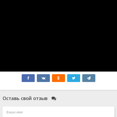
Аватар 3
Синий Жук
Без обид
365 дней
Атлас
Бедные-несчастные
Миссия: Красный
Зверополис 2
Форсаж 10
Соник 3
Мысль о тебе
Форсаж 11
Робот по имени Чаппи 2
Гладиатор 2
Элио
Всё закончится на нас
Моя вина: Лондон
Моя прекрасная свадьба
Смотрители
Оставь свой отзыв
Голый пистолет
Чёрный Адам
Миссия: невыполнима 7. Смертельная расплата. Часть
1