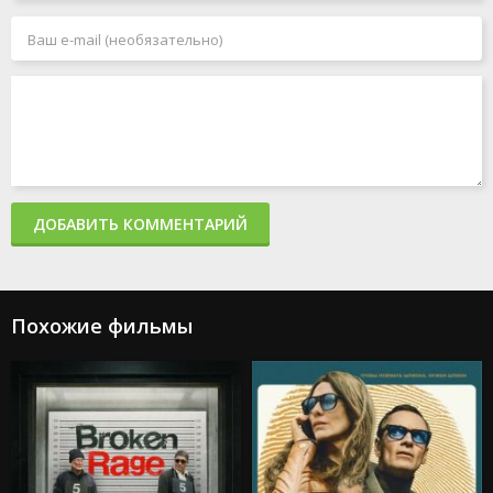
Джокер 2: Безумие на двоих
Миссия: невыполнима 8
Человек-паук: Паутина вселенных
Акулы в Париже
Злая: Сказка о ведьме Запада
Мать
365 дней 2: Этот день
Создатель
Капкан: Судная ночь
Каскадёры
Аргайл: Супершпион
ДОБАВИТЬ КОММЕНТАРИЙ
Стражи Галактики. Часть 3
Дурные деньги
Не беспокойся, дорогая
Ловушка
Подземелья и драконы: Честь среди воров
Похожие фильмы
Каратэ-пацан: Легенды
Трансформеры: Восхождение Звероботов
Из моего окна 2: За морями
Моана 2
Веном: Последний танец
Изгоняющий дьявола: Верующий
Особо опасный пассажир
Супер Майк: Последний танец