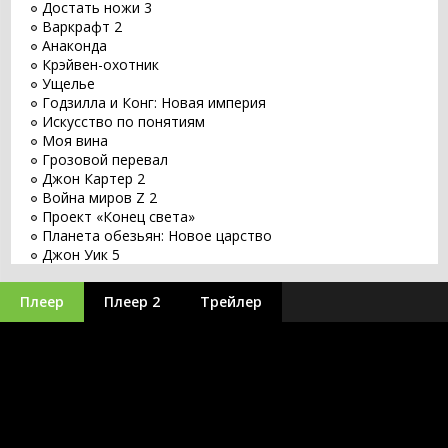
Достать ножи 3
Варкрафт 2
Анаконда
Крэйвен-охотник
Ущелье
Годзилла и Конг: Новая империя
Искусство по понятиям
Моя вина
Грозовой перевал
Джон Картер 2
Война миров Z 2
Проект «Конец света»
Планета обезьян: Новое царство
Джон Уик 5
Заветное желание
Хищник: Планета смерти
Плеер
Плеер 2
Трейлер
Оставь мир позади
Бордерлендс
Великий уравнитель 3
Бегущий по лезвию 2049
Заложники
Путешествие 3: С Земли на Луну
Minecraft в кино
Оппенгеймер