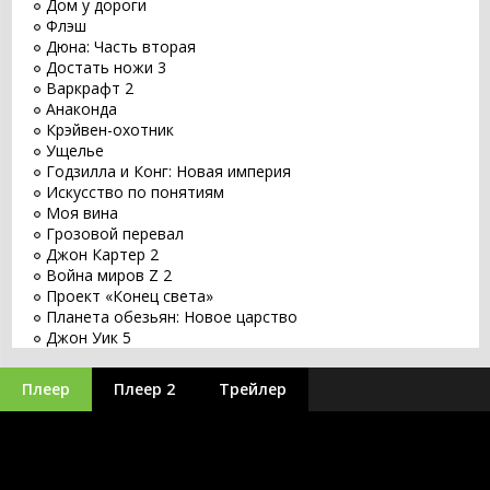
Дом у дороги
Флэш
Дюна: Часть вторая
Достать ножи 3
Варкрафт 2
Анаконда
Крэйвен-охотник
Ущелье
Годзилла и Конг: Новая империя
Искусство по понятиям
Моя вина
Грозовой перевал
Джон Картер 2
Война миров Z 2
Проект «Конец света»
Планета обезьян: Новое царство
Джон Уик 5
Заветное желание
Хищник: Планета смерти
Плеер
Плеер 2
Трейлер
Оставь мир позади
Бордерлендс
Великий уравнитель 3
Бегущий по лезвию 2049
Заложники