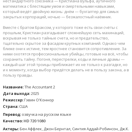
нестандартного союзника — Кристиана Вульфа, аутичного
математика с блестящим умом и смертельными навыками,
который ведёт двойную жизнь: днём — бухгалтер для самых
закрытых корпораций, ночью — безжалостный наёмник.
Вместе с братом Браксом, у которого тоже есть свои счёты с
прошлым, Кристиан разгадывает сложнейшую сеть махинаций,
вскрывая не только тайные счета, но и предательство,
тщательно скрытое за фасадом крупных компаний. Однако чем
ближе они к истине, тем яростнее становится сопротивление. За
ними охотятся профессиональные убийцы, готовые на всё, чтобы
сохранить тайну. Погоня, перестрелки, коды и личные драмы —
каждый шаг этой троицы приближает их не только к разгадке, но
и к моменту, когда выбор придётся делать не в пользу закона, а в
пользу правды.
Название:
The Accountant 2
Дата выхода:
2025
Режиссер:
Гэвин О'Коннор
Страна:
США
Перевод:
озвучка на русском языке
Качество:
HD 720 1080
Актеры:
Бен Аффлек, Джон Бернтал, Синтия Аддай-Робинсон, Дж.К.