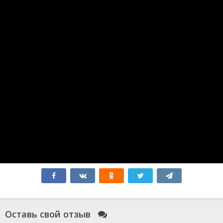
Путешествие 3: С Земли на Луну
Minecraft в кино
Оппенгеймер
Аватар 3
Синий Жук
Без обид
365 дней
Атлас
Бедные-несчастные
Миссия: Красный
Зверополис 2
Форсаж 10
Соник 3
Мысль о тебе
Форсаж 11
Робот по имени Чаппи 2
Гладиатор 2
Элио
Всё закончится на нас
Моя вина: Лондон
Моя прекрасная свадьба
Смотрители
Оставь свой отзыв
Голый пистолет