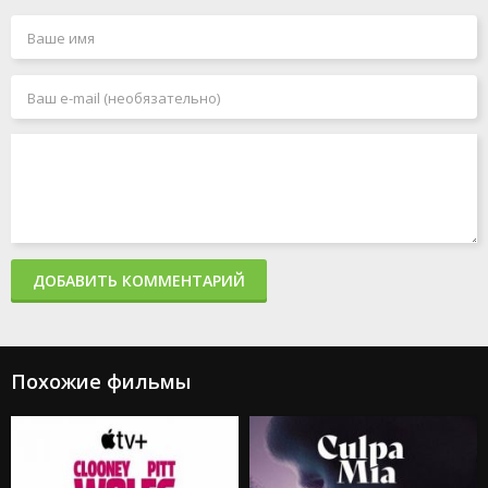
Чёрный Адам
Джокер 2: Безумие на двоих
Миссия: невыполнима 7. Смертельная расплата. Часть
1
Миссия: невыполнима 8
Человек-паук: Паутина вселенных
Акулы в Париже
Злая: Сказка о ведьме Запада
Мать
365 дней 2: Этот день
Создатель
Капкан: Судная ночь
Каскадёры
Аргайл: Супершпион
ДОБАВИТЬ КОММЕНТАРИЙ
Стражи Галактики. Часть 3
Дурные деньги
Не беспокойся, дорогая
Ловушка
Подземелья и драконы: Честь среди воров
Похожие фильмы
Каратэ-пацан: Легенды
Трансформеры: Восхождение Звероботов
Из моего окна 2: За морями
Моана 2
Веном: Последний танец