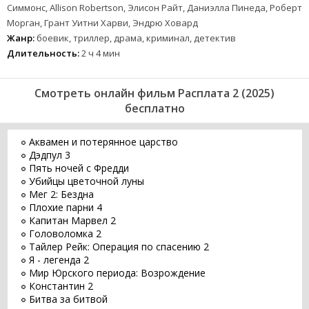
Симмонс, Allison Robertson, Элисон Райт, Даниэлла Пинеда, Роберт
Морган, Грант Уитни Харви, Эндрю Ховард
Жанр:
боевик, триллер, драма, криминал, детектив
Длительность:
2 ч 4 мин
Смотреть онлайн фильм Расплата 2 (2025)
бесплатно
Аквамен и потерянное царство
Дэдпул 3
Пять ночей с Фредди
Убийцы цветочной луны
Мег 2: Бездна
Плохие парни 4
Капитан Марвел 2
Головоломка 2
Тайлер Рейк: Операция по спасению 2
Я - легенда 2
Мир Юрского периода: Возрождение
Константин 2
Битва за битвой