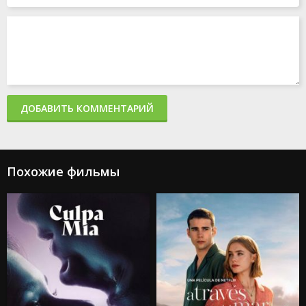
Акулы в Париже
Злая: Сказка о ведьме Запада
Мать
365 дней 2: Этот день
Создатель
Капкан: Судная ночь
Каскадёры
Аргайл: Супершпион
ДОБАВИТЬ КОММЕНТАРИЙ
Стражи Галактики. Часть 3
Дурные деньги
Не беспокойся, дорогая
Ловушка
Подземелья и драконы: Честь среди воров
Похожие фильмы
Каратэ-пацан: Легенды
Трансформеры: Восхождение Звероботов
Из моего окна 2: За морями
Моана 2
Веном: Последний танец
Изгоняющий дьявола: Верующий
Особо опасный пассажир
Супер Майк: Последний танец
Крушение
Охотники за привидениями: Леденящий ужас