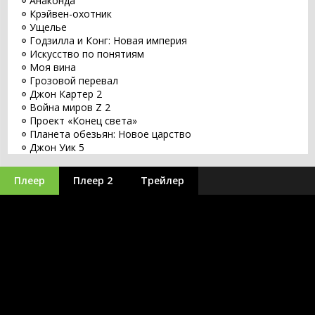
Анаконда
Крэйвен-охотник
Ущелье
Годзилла и Конг: Новая империя
Искусство по понятиям
Моя вина
Грозовой перевал
Джон Картер 2
Война миров Z 2
Проект «Конец света»
Планета обезьян: Новое царство
Джон Уик 5
Заветное желание
Хищник: Планета смерти
Плеер
Плеер 2
Трейлер
Оставь мир позади
Бордерлендс
Великий уравнитель 3
Бегущий по лезвию 2049
Заложники
Путешествие 3: С Земли на Луну
Minecraft в кино
Оппенгеймер
Аватар 3
Синий Жук