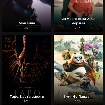
Кокаиновый медведь
Из моего окна 3: Новая встреча
Зеленая миля
Достать ножи 2: Стеклянная луковица
Из моего окна 2: За
Круче некуда
Моя вина
морями
Бессмертная гвардия 2
Битлджус Битлджус 2
2023
2023
Свадебная резня
Гран Туризмо
Ад Данте
Шазам! 2 Ярость богов
Телохранитель на фрилансе
Таро: Карта смерти
Кунг-фу Панда 4
2024
2024