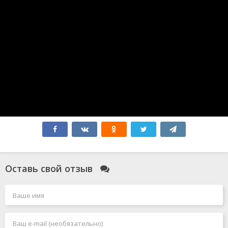
Без обид
365 дней
Атлас
Бедные-несчастные
Миссия: Красный
Зверополис 2
Форсаж 10
Соник 3
Мысль о тебе
Форсаж 11
Робот по имени Чаппи 2
Гладиатор 2
Элио
Всё закончится на нас
Моя вина: Лондон
Моя прекрасная свадьба
Смотрители
Оставь свой отзыв
Голый пистолет
Чёрный Адам
Миссия: невыполнима 7. Смертельная расплата. Часть
1
Джокер 2: Безумие на двоих
Миссия: невыполнима 8
Человек-паук: Паутина вселенных