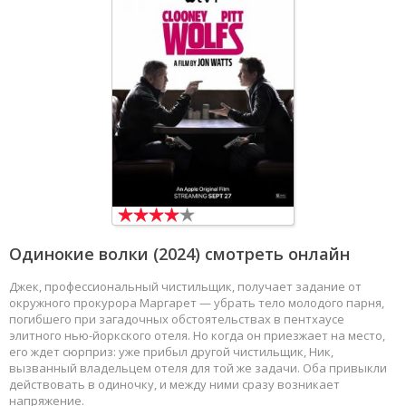
Одинокие волки
(2024) смотреть онлайн
Джек, профессиональный чистильщик, получает задание от
окружного прокурора Маргарет — убрать тело молодого парня,
погибшего при загадочных обстоятельствах в пентхаусе
элитного нью-йоркского отеля. Но когда он приезжает на место,
его ждет сюрприз: уже прибыл другой чистильщик, Ник,
вызванный владельцем отеля для той же задачи. Оба привыкли
действовать в одиночку, и между ними сразу возникает
напряжение.