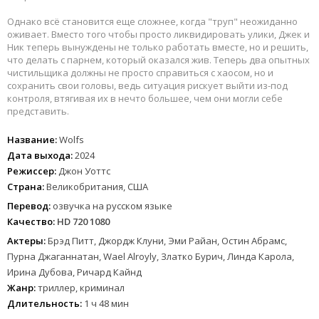
Однако всё становится еще сложнее, когда "труп" неожиданно
оживает. Вместо того чтобы просто ликвидировать улики, Джек и
Ник теперь вынуждены не только работать вместе, но и решить,
что делать с парнем, который оказался жив. Теперь два опытных
чистильщика должны не просто справиться с хаосом, но и
сохранить свои головы, ведь ситуация рискует выйти из-под
контроля, втягивая их в нечто большее, чем они могли себе
представить.
Название:
Wolfs
Дата выхода:
2024
Режиссер:
Джон Уоттс
Страна:
Великобритания, США
Перевод:
озвучка на русском языке
Качество:
HD 720 1080
Актеры:
Брэд Питт, Джордж Клуни, Эми Райан, Остин Абрамс,
Пурна Джаганнатан, Wael Alroyly, Златко Бурич, Линда Карола,
Ирина Дубова, Ричард Кайнд
Жанр:
триллер, криминал
Длительность:
1 ч 48 мин