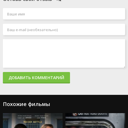
Чёрный Адам
Джокер 2: Безумие на двоих
Миссия: невыполнима 7. Смертельная расплата. Часть
1
Миссия: невыполнима 8
Человек-паук: Паутина вселенных
Акулы в Париже
Злая: Сказка о ведьме Запада
Мать
365 дней 2: Этот день
Создатель
Капкан: Судная ночь
Каскадёры
Аргайл: Супершпион
ДОБАВИТЬ КОММЕНТАРИЙ
Стражи Галактики. Часть 3
Дурные деньги
Не беспокойся, дорогая
Ловушка
Подземелья и драконы: Честь среди воров
Похожие фильмы
Каратэ-пацан: Легенды
Трансформеры: Восхождение Звероботов
Из моего окна 2: За морями
Моана 2