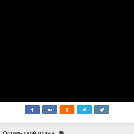
Заложники
Путешествие 3: С Земли на Луну
Minecraft в кино
Оппенгеймер
Аватар 3
Синий Жук
Без обид
365 дней
Атлас
Бедные-несчастные
Миссия: Красный
Зверополис 2
Форсаж 10
Соник 3
Мысль о тебе
Форсаж 11
Робот по имени Чаппи 2
Гладиатор 2
Элио
Всё закончится на нас
Моя вина: Лондон
Моя прекрасная свадьба
Смотрители
Оставь свой отзыв
Голый пистолет