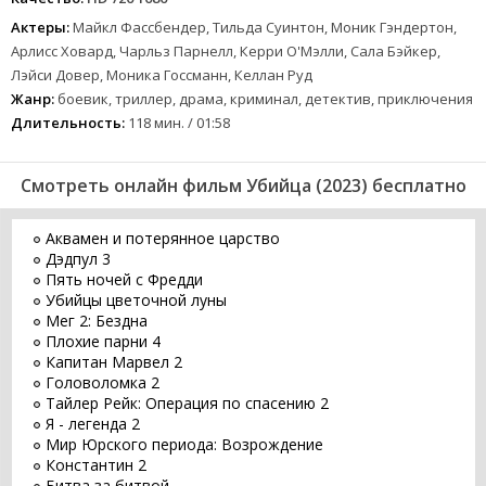
Актеры:
Майкл Фассбендер, Тильда Суинтон, Моник Гэндертон,
Арлисс Ховард, Чарльз Парнелл, Керри О'Мэлли, Сала Бэйкер,
Лэйси Довер, Моника Госсманн, Келлан Руд
Жанр:
боевик, триллер, драма, криминал, детектив, приключения
Длительность:
118 мин. / 01:58
Смотреть онлайн фильм Убийца (2023) бесплатно
Аквамен и потерянное царство
Дэдпул 3
Пять ночей с Фредди
Убийцы цветочной луны
Мег 2: Бездна
Плохие парни 4
Капитан Марвел 2
Головоломка 2
Тайлер Рейк: Операция по спасению 2
Я - легенда 2
Мир Юрского периода: Возрождение
Константин 2
Битва за битвой