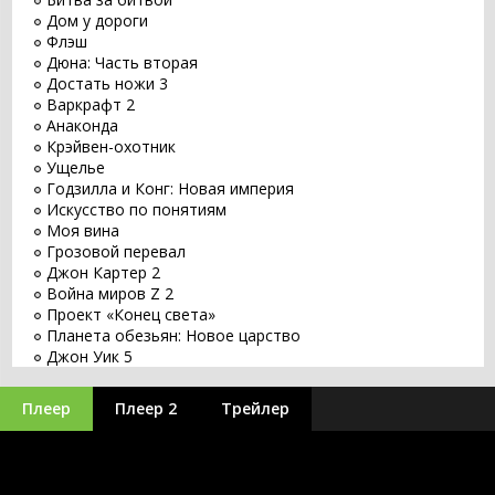
Дом у дороги
Флэш
Дюна: Часть вторая
Достать ножи 3
Варкрафт 2
Анаконда
Крэйвен-охотник
Ущелье
Годзилла и Конг: Новая империя
Искусство по понятиям
Моя вина
Грозовой перевал
Джон Картер 2
Война миров Z 2
Проект «Конец света»
Планета обезьян: Новое царство
Джон Уик 5
Заветное желание
Хищник: Планета смерти
Плеер
Плеер 2
Трейлер
Оставь мир позади
Бордерлендс
Великий уравнитель 3
Бегущий по лезвию 2049