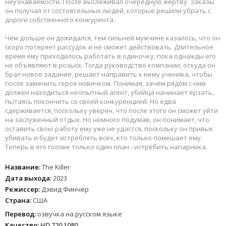
неузнаваемости. После выслеживал очередную жертву. Заказы
он получал от состоятельных людей, которые решили убрать с
дороги собственного конкурента.
Чем дольше он дожидался, тем сильней мужчине казалось, что он
скоро потеряет рассудок и не сможет действовать. Длительное
время ему приходилось работать в одиночку, пока однажды его
не объявляют в розыск. Тогда руководство компании, откуда он
брал новое задание, решает направить к нему ученика, чтобы
после заменить героя новичком. Понимая, зачем рядом с ним
должен находиться неопытный агент, убийца начинает ерзать,
пытаясь покончить со своей конкуренцией. Но едва
сдерживается, поскольку уверен, что после этого он сможет уйти
на заслуженный отдых. Но немного подумав, он понимает, что
оставить свою работу ему уже не удастся, поскольку он привык
убивать и будет истреблять всех, кто только помешает ему.
Теперь в его голове только один план - истребить напарника.
Название:
The Killer
Дата выхода:
2023
Режиссер:
Дэвид Финчер
Страна:
США
Перевод:
озвучка на русском языке
Качество:
HD 720 1080