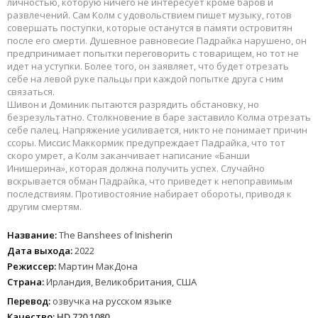
личностью, которую ничего не интересует кроме баров и
развлечений. Сам Колм с удовольствием пишет музыку, готов
совершать поступки, которые останутся в памяти островитян
после его смерти. Душевное равновесие Падрайка нарушено, он
предпринимает попытки переговорить с товарищем, но тот не
идет на уступки. Более того, он заявляет, что будет отрезать
себе на левой руке пальцы при каждой попытке друга с ним
связаться.
Шивон и Доминик пытаются разрядить обстановку, но
безрезультатно. Столкновение в баре заставило Колма отрезать
себе палец. Напряжение усиливается, никто не понимает причин
ссоры. Миссис Маккормик предупреждает Падрайка, что тот
скоро умрет, а Колм заканчивает написание «Банши
Инишерина», которая должна получить успех. Случайно
вскрывается обман Падрайка, что приведет к непоправимым
последствиям. Противостояние набирает обороты, приводя к
другим смертям.
Название:
The Banshees of Inisherin
Дата выхода:
2022
Режиссер:
Мартин МакДона
Страна:
Ирландия, Великобритания, США
Перевод:
озвучка на русском языке
Качество:
HD 720 1080