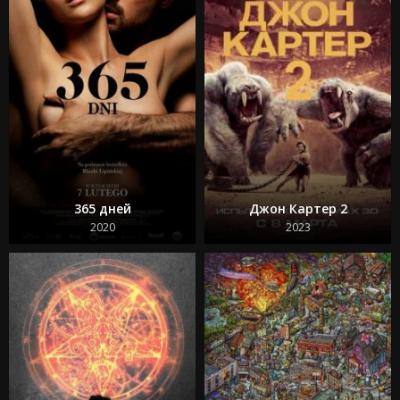
Моана 2
Веном: Последний танец
Изгоняющий дьявола: Верующий
Особо опасный пассажир
Супер Майк: Последний танец
Крушение
Охотники за привидениями: Леденящий ужас
Кокаиновый медведь
Из моего окна 3: Новая встреча
Зеленая миля
Достать ножи 2: Стеклянная луковица
Круче некуда
365 дней
Джон Картер 2
Бессмертная гвардия 2
Битлджус Битлджус 2
2020
2023
Свадебная резня
Гран Туризмо
Ад Данте
Шазам! 2 Ярость богов
Телохранитель на фрилансе