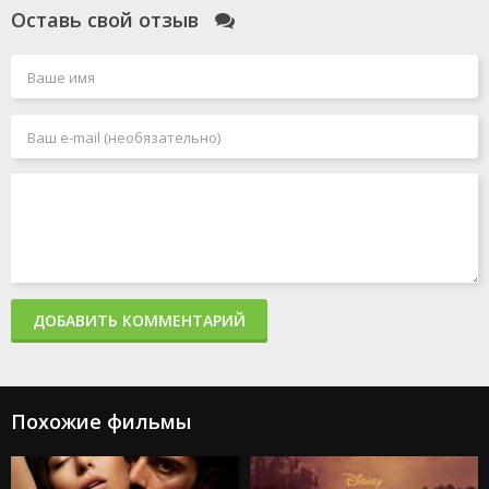
Оставь свой отзыв
Голый пистолет
Чёрный Адам
Миссия: невыполнима 7. Смертельная расплата. Часть
1
Джокер 2: Безумие на двоих
Миссия: невыполнима 8
Человек-паук: Паутина вселенных
Акулы в Париже
Злая: Сказка о ведьме Запада
Мать
365 дней 2: Этот день
Создатель
Капкан: Судная ночь
Каскадёры
Аргайл: Супершпион
ДОБАВИТЬ КОММЕНТАРИЙ
Стражи Галактики. Часть 3
Дурные деньги
Не беспокойся, дорогая
Ловушка
Подземелья и драконы: Честь среди воров
Похожие фильмы
Каратэ-пацан: Легенды
Трансформеры: Восхождение Звероботов
Из моего окна 2: За морями