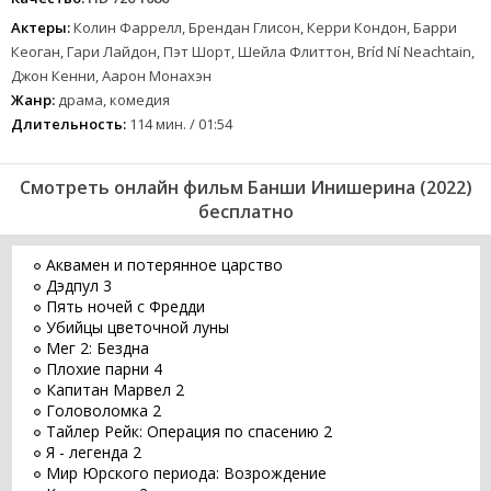
Актеры:
Колин Фаррелл, Брендан Глисон, Керри Кондон, Барри
Кеоган, Гари Лайдон, Пэт Шорт, Шейла Флиттон, Bríd Ní Neachtain,
Джон Кенни, Аарон Монахэн
Жанр:
драма, комедия
Длительность:
114 мин. / 01:54
Смотреть онлайн фильм Банши Инишерина (2022)
бесплатно
Аквамен и потерянное царство
Дэдпул 3
Пять ночей с Фредди
Убийцы цветочной луны
Мег 2: Бездна
Плохие парни 4
Капитан Марвел 2
Головоломка 2
Тайлер Рейк: Операция по спасению 2
Я - легенда 2
Мир Юрского периода: Возрождение