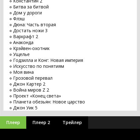
Константин 2
Битва за битвой
Дом у дороги
Флэш
Дюна: Часть вторая
Достать ножи 3
Варкрафт 2
Анаконда
Крэйвен-охотник
Ущелье
Годзилла и Конг: Новая империя
Искусство по понятиям
Моя вина
Грозовой перевал
Джон Картер 2
Война миров Z 2
Проект «Конец света»
Планета обезьян: Новое царство
Джон Уик 5
Заветное желание
Хищник: Планета смерти
Плеер
Плеер 2
Трейлер
Оставь мир позади
Бордерлендс
Великий уравнитель 3