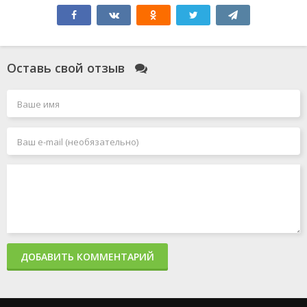
Элио
Всё закончится на нас
Моя вина: Лондон
Моя прекрасная свадьба
Смотрители
Оставь свой отзыв
Голый пистолет
Чёрный Адам
Миссия: невыполнима 7. Смертельная расплата. Часть
1
Джокер 2: Безумие на двоих
Миссия: невыполнима 8
Человек-паук: Паутина вселенных
Акулы в Париже
Злая: Сказка о ведьме Запада
Мать
365 дней 2: Этот день
Создатель
Капкан: Судная ночь
Каскадёры
Аргайл: Супершпион
ДОБАВИТЬ КОММЕНТАРИЙ
Стражи Галактики. Часть 3
Дурные деньги
Не беспокойся, дорогая
Ловушка