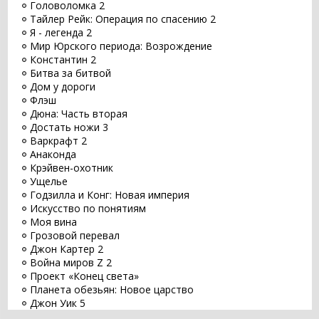
Головоломка 2
Тайлер Рейк: Операция по спасению 2
Я - легенда 2
Мир Юрского периода: Возрождение
Константин 2
Битва за битвой
Дом у дороги
Флэш
Дюна: Часть вторая
Достать ножи 3
Варкрафт 2
Анаконда
Крэйвен-охотник
Ущелье
Годзилла и Конг: Новая империя
Искусство по понятиям
Моя вина
Грозовой перевал
Джон Картер 2
Война миров Z 2
Проект «Конец света»
Планета обезьян: Новое царство
Джон Уик 5
Заветное желание