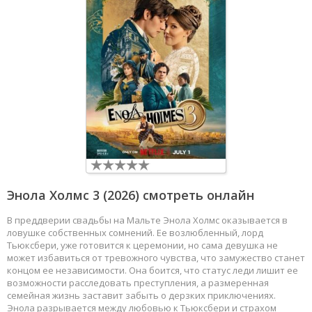
Энола Холмс 3
(2026) смотреть онлайн
В преддверии свадьбы на Мальте Энола Холмс оказывается в
ловушке собственных сомнений. Ее возлюбленный, лорд
Тьюксбери, уже готовится к церемонии, но сама девушка не
может избавиться от тревожного чувства, что замужество станет
концом ее независимости. Она боится, что статус леди лишит ее
возможности расследовать преступления, а размеренная
семейная жизнь заставит забыть о дерзких приключениях.
Энола разрывается между любовью к Тьюксбери и страхом