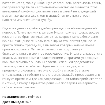
потерять себя, свою уникальную способность раскрывать тайны,
которая всегда была неотъемлемой частью ее личности. Этот
внутренний конфликт достигает пика в самый неподходящий
момент, когда она уже стоит в свадебном платье, готовая
навсегда изменить свою судьбу.
Однако в день свадьбы судьба преподносит ей неожиданный
поворот. Прямо по пути к алтарю Энола получает шокирующее
известие: ее брат, великий детектив Шерлок Холмс, бесследно
исчез. Похищение гениального сыщика становится для нее не
просто личной трагедией, а вызовом, который она не может
проигнорировать. Пытаясь совместить подготовку к
бракосочетанию и срочное расследование, Энола сталкивается с
опасными заговорами и политическими интригами, уходящими
корнями в высшие эшелоны власти. Теперь ей предстоит не
только доказать себе, что брак не сломит ее дух, но и
продемонстрировать, что она способна спасти брата, не
отказываясь от собственного счастья. Свадьба превращается в
гонку со временем, где каждая разгаданная тайна приближает ее
к истине, а каждое принятое решение проверяет ее верность
себе и своим близким.
Название:
Enola Holmes 3
Дата выхода:
2026