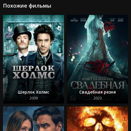
Подземелья и драконы: Честь среди воров
Похожие фильмы
Каратэ-пацан: Легенды
Трансформеры: Восхождение Звероботов
Из моего окна 2: За морями
Моана 2
Веном: Последний танец
Изгоняющий дьявола: Верующий
Особо опасный пассажир
Супер Майк: Последний танец
Крушение
Охотники за привидениями: Леденящий ужас
Кокаиновый медведь
Из моего окна 3: Новая встреча
Зеленая миля
Достать ножи 2: Стеклянная луковица
Круче некуда
Шерлок Холмс
Свадебная резня
Бессмертная гвардия 2
Битлджус Битлджус 2
2009
2023
Свадебная резня
Гран Туризмо
Ад Данте
Шазам! 2 Ярость богов
Телохранитель на фрилансе