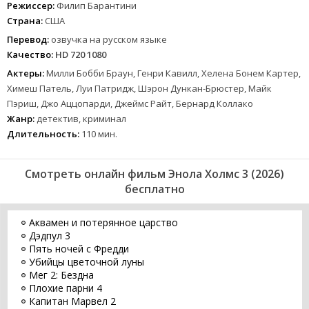
Режиссер:
Филип Барантини
Страна:
США
Перевод:
озвучка на русском языке
Качество:
HD 720 1080
Актеры:
Милли Бобби Браун, Генри Кавилл, Хелена Бонем Картер,
Химеш Патель, Луи Патридж, Шэрон Дункан-Брюстер, Майк
Пэриш, Джо Аццопарди, Джеймс Райт, Бернард Коллако
Жанр:
детектив, криминал
Длительность:
110 мин.
Смотреть онлайн фильм Энола Холмс 3 (2026)
бесплатно
Аквамен и потерянное царство
Дэдпул 3
Пять ночей с Фредди
Убийцы цветочной луны
Мег 2: Бездна
Плохие парни 4
Капитан Марвел 2