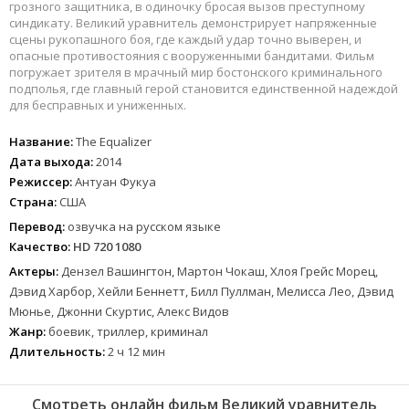
грозного защитника, в одиночку бросая вызов преступному
синдикату. Великий уравнитель демонстрирует напряженные
сцены рукопашного боя, где каждый удар точно выверен, и
опасные противостояния с вооруженными бандитами. Фильм
погружает зрителя в мрачный мир бостонского криминального
подполья, где главный герой становится единственной надеждой
для бесправных и униженных.
Название:
The Equalizer
Дата выхода:
2014
Режиссер:
Антуан Фукуа
Страна:
США
Перевод:
озвучка на русском языке
Качество:
HD 720 1080
Актеры:
Дензел Вашингтон, Мартон Чокаш, Хлоя Грейс Морец,
Дэвид Харбор, Хейли Беннетт, Билл Пуллман, Мелисса Лео, Дэвид
Мюнье, Джонни Скуртис, Алекс Видов
Жанр:
боевик, триллер, криминал
Длительность:
2 ч 12 мин
Смотреть онлайн фильм Великий уравнитель