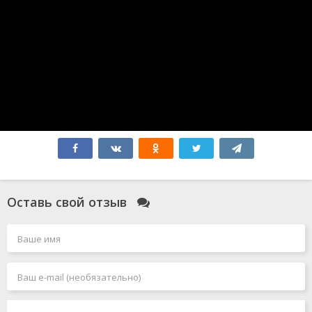
Атлас
Бедные-несчастные
Миссия: Красный
Зверополис 2
Форсаж 10
Соник 3
Мысль о тебе
Форсаж 11
Робот по имени Чаппи 2
Гладиатор 2
Элио
Всё закончится на нас
Моя вина: Лондон
Моя прекрасная свадьба
Смотрители
Оставь свой отзыв
Голый пистолет
Чёрный Адам
Джокер 2: Безумие на двоих
Миссия: невыполнима 7. Смертельная расплата. Часть
1
Миссия: невыполнима 8
Человек-паук: Паутина вселенных
Акулы в Париже
Злая: Сказка о ведьме Запада