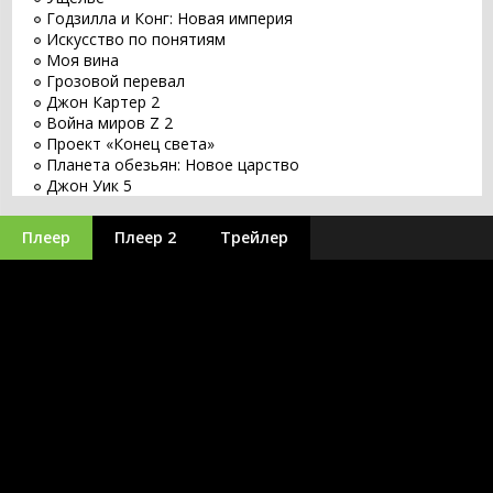
Годзилла и Конг: Новая империя
Искусство по понятиям
Моя вина
Грозовой перевал
Джон Картер 2
Война миров Z 2
Проект «Конец света»
Планета обезьян: Новое царство
Джон Уик 5
Заветное желание
Хищник: Планета смерти
Плеер
Плеер 2
Трейлер
Оставь мир позади
Бордерлендс
Великий уравнитель 3
Бегущий по лезвию 2049
Заложники
Путешествие 3: С Земли на Луну
Minecraft в кино
Оппенгеймер
Аватар 3
Синий Жук
Без обид
365 дней