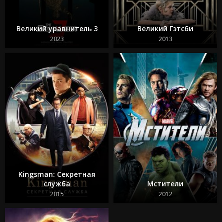
Зеленая миля
Достать ножи 2: Стеклянная луковица
Круче некуда
Великий уравнитель 3
Великий Гэтсби
Бессмертная гвардия 2
Битлджус Битлджус 2
2023
2013
Свадебная резня
Гран Туризмо
Ад Данте
Шазам! 2 Ярость богов
Телохранитель на фрилансе
Kingsman: Секретная
служба
Мстители
2015
2012