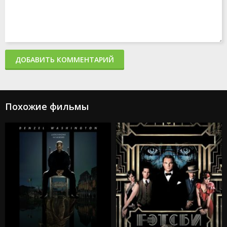
Мать
365 дней 2: Этот день
Создатель
Капкан: Судная ночь
Каскадёры
Аргайл: Супершпион
ДОБАВИТЬ КОММЕНТАРИЙ
Стражи Галактики. Часть 3
Дурные деньги
Не беспокойся, дорогая
Ловушка
Подземелья и драконы: Честь среди воров
Похожие фильмы
Каратэ-пацан: Легенды
Трансформеры: Восхождение Звероботов
Из моего окна 2: За морями
Моана 2
Веном: Последний танец
Изгоняющий дьявола: Верующий
Особо опасный пассажир
Супер Майк: Последний танец
Крушение
Охотники за привидениями: Леденящий ужас
Кокаиновый медведь
Из моего окна 3: Новая встреча