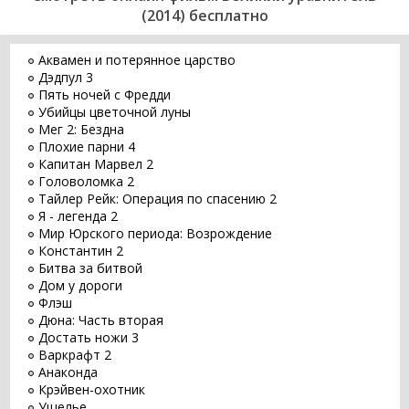
(2014) бесплатно
Аквамен и потерянное царство
Дэдпул 3
Пять ночей с Фредди
Убийцы цветочной луны
Мег 2: Бездна
Плохие парни 4
Капитан Марвел 2
Головоломка 2
Тайлер Рейк: Операция по спасению 2
Я - легенда 2
Мир Юрского периода: Возрождение
Константин 2
Битва за битвой
Дом у дороги
Флэш
Дюна: Часть вторая
Достать ножи 3
Варкрафт 2
Анаконда
Крэйвен-охотник
Ущелье