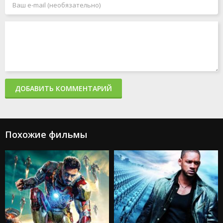
Человек-паук: Паутина вселенных
Акулы в Париже
Злая: Сказка о ведьме Запада
Мать
365 дней 2: Этот день
Создатель
Капкан: Судная ночь
Каскадёры
Аргайл: Супершпион
ДОБАВИТЬ КОММЕНТАРИЙ
Стражи Галактики. Часть 3
Дурные деньги
Не беспокойся, дорогая
Ловушка
Подземелья и драконы: Честь среди воров
Похожие фильмы
Каратэ-пацан: Легенды
Трансформеры: Восхождение Звероботов
Из моего окна 2: За морями
Моана 2
Веном: Последний танец
Изгоняющий дьявола: Верующий
Особо опасный пассажир
Супер Майк: Последний танец
Крушение