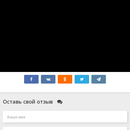
Синий Жук
Без обид
365 дней
Атлас
Бедные-несчастные
Миссия: Красный
Зверополис 2
Форсаж 10
Соник 3
Мысль о тебе
Форсаж 11
Робот по имени Чаппи 2
Гладиатор 2
Элио
Всё закончится на нас
Моя вина: Лондон
Моя прекрасная свадьба
Смотрители
Оставь свой отзыв
Голый пистолет
Чёрный Адам
Миссия: невыполнима 7. Смертельная расплата. Часть
1
Джокер 2: Безумие на двоих
Миссия: невыполнима 8