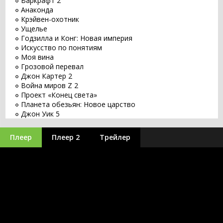
Варкрафт 2
Анаконда
Крэйвен-охотник
Ущелье
Годзилла и Конг: Новая империя
Искусство по понятиям
Моя вина
Грозовой перевал
Джон Картер 2
Война миров Z 2
Проект «Конец света»
Планета обезьян: Новое царство
Джон Уик 5
Заветное желание
Хищник: Планета смерти
Плеер
Плеер 2
Трейлер
Оставь мир позади
Бордерлендс
Великий уравнитель 3
Бегущий по лезвию 2049
Заложники
Путешествие 3: С Земли на Луну
Minecraft в кино
Оппенгеймер
Аватар 3