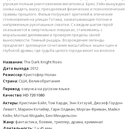
угрожая полным уничтожением мегаполиса. Брюс Уэйн вынужден
снова надеть маску, преодолевая физические и психологические
травмы прошлого. Фильм погружает зрителей в эпические
столкновения на улицах Готэма, захватывающие погони и
напряженные рукопашные схватки. С каждым шагом герой
оказывается в смертельных ловушках, сталкиваясь с
моральными дилеммами и проверяя пределы своей
выносливости. Темный рыцарь: Возрождение легенды
предлагает зрелищное сочетание масштабных экшен-сцен и
глубокой драмы, где судьба целого города висит на волоске.
Название:
The Dark Knight Rises
Дата выхода:
2012
Режиссер:
Кристофер Нолан
Страна:
США, Великобритания
Перевод:
озвучка на русском языке
Качество:
HD 720 1080
Актеры:
Кристиан Бэйл, Том Харди, Энн Хэтэуэй, Джозеф Гордон-
Левитт, Марион Котийяр, Гари Олдман, Морган Фриман, Майкл
Кейн, Мэттью Модайн, Бен Мендельсон
Жанр:
фантастика, боевик, триллер, драма, криминал
Длительность:
2 ч 45 мин