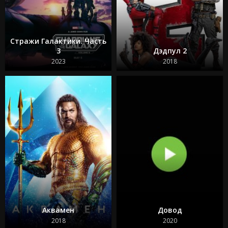
Кокаиновый медведь
Из моего окна 3: Новая встреча
Зеленая миля
Достать ножи 2: Стеклянная луковица
Стражи Галактики. Часть
Круче некуда
3
Дэдпул 2
Бессмертная гвардия 2
Битлджус Битлджус 2
2023
2018
Свадебная резня
Гран Туризмо
Ад Данте
Шазам! 2 Ярость богов
Телохранитель на фрилансе
Аквамен
Довод
2018
2020