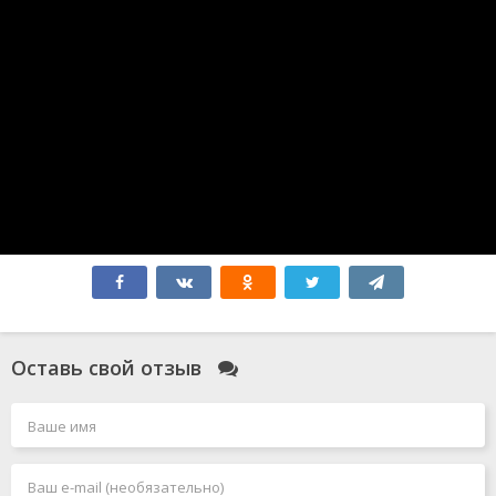
Без обид
365 дней
Атлас
Бедные-несчастные
Миссия: Красный
Зверополис 2
Форсаж 10
Соник 3
Мысль о тебе
Форсаж 11
Робот по имени Чаппи 2
Гладиатор 2
Элио
Всё закончится на нас
Моя вина: Лондон
Моя прекрасная свадьба
Смотрители
Оставь свой отзыв
Голый пистолет
Чёрный Адам
Джокер 2: Безумие на двоих
Миссия: невыполнима 7. Смертельная расплата. Часть
1
Миссия: невыполнима 8
Человек-паук: Паутина вселенных