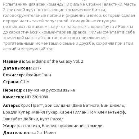
испытаниям для всей команды. В фильме Стражи Галактики. Часть
2 зрителей ждут потрясающие космические битвы,
головокружительные погони и фирменный юмор, который сделал
первую часть такой популярной. Комедийные ситуации
возникают на каждом шагу - от забавных споров Грута и Ракеты
до саркастических комментариев Дракса. Фильм сочетает в себе
эпический масштаб фантастического приключения с
трогательными моментами о семье и дружбе, сохраняя при этом
легкий и остроумный тон.
Название:
Guardians of the Galaxy Vol. 2
Дата выхода:
2017
Режиссер:
Джеймс Ганн
Страна:
США
Перевод:
озвучка на русском языке
Качество:
HD 720 1080
Актеры:
Крис Пратт, Зои Салдана, Дэйв Батиста, Вин Дизель,
Брэдли Купер, Майкл Рукер, Карен Гиллан, Пом Клементьефф,
Элизабет Дебики, Курт Рассел
Жанр:
фантастика, боевик, приключения, комедия
Длительность:
2 ч 16 мин