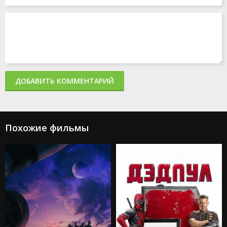
Акулы в Париже
Злая: Сказка о ведьме Запада
Мать
365 дней 2: Этот день
Создатель
Капкан: Судная ночь
Каскадёры
Аргайл: Супершпион
ДОБАВИТЬ КОММЕНТАРИЙ
Стражи Галактики. Часть 3
Дурные деньги
Не беспокойся, дорогая
Ловушка
Подземелья и драконы: Честь среди воров
Похожие фильмы
Каратэ-пацан: Легенды
Трансформеры: Восхождение Звероботов
Из моего окна 2: За морями
Моана 2
Веном: Последний танец
Изгоняющий дьявола: Верующий
Особо опасный пассажир
Супер Майк: Последний танец
Крушение
Охотники за привидениями: Леденящий ужас