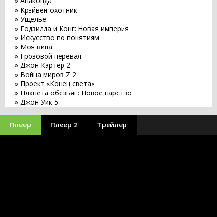
Анаконда
Крэйвен-охотник
Ущелье
Годзилла и Конг: Новая империя
Искусство по понятиям
Моя вина
Грозовой перевал
Джон Картер 2
Война миров Z 2
Проект «Конец света»
Планета обезьян: Новое царство
Джон Уик 5
Заветное желание
Хищник: Планета смерти
Плеер
Плеер 2
Трейлер
Оставь мир позади
Бордерлендс
Великий уравнитель 3
Бегущий по лезвию 2049
Заложники
Путешествие 3: С Земли на Луну
Minecraft в кино
Оппенгеймер
Аватар 3
Синий Жук