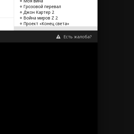
Моя вина
Грозовой перевал
Джон Картер 2
Война миров Z 2
Проект «Конец света»
Планета обезьян: Новое
царство
Есть жалоба?
Джон Уик 5
Заветное желание
Хищник: Планета смерти
Оставь мир позади
Бордерлендс
Великий уравнитель 3
Бегущий по лезвию 2049
Заложники
Путешествие 3: С Земли на Луну
Minecraft в кино
Оппенгеймер
Аватар 3
Синий Жук
Без обид
365 дней
Атлас
Бедные-несчастные