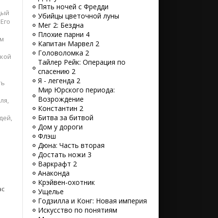
Пять ночей с Фредди
дый
Убийцы цветочной луны
Его
Мег 2: Бездна
Плохие парни 4
ом
Капитан Марвел 2
Головоломка 2
ской
Тайлер Рейк: Операция по
спасению 2
Я - легенда 2
ть
Мир Юрского периода:
Возрождение
ля,
Константин 2
Битва за битвой
дей,
Дом у дороги
Флэш
Дюна: Часть вторая
Достать ножи 3
Варкрафт 2
Анаконда
Крэйвен-охотник
ас
Ущелье
Годзилла и Конг: Новая империя
Искусство по понятиям