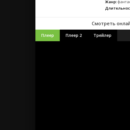
Жанр:
фантас
Длительнос
Смотреть онлай
Плеер
Плеер 2
Трейлер