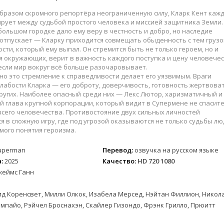
образом скромного репортёра неограниченную силу, Кларк Кент каж
рует между судьбой простого человека и миссией защитника Земли. 
большом городке дало ему веру в честность и добро, но наследие
отпускает — Кларку приходится совмещать обыденность с тем груз
сти, который ему выпал. Он стремится быть не только героем, но и
 окружающих, верит в важность каждого поступка и цену человече
если мир вокруг всё больше разочаровывает.
о это стремление к справедливости делает его уязвимым. Враги
лабости Кларка — его доброту, доверчивость, готовность жертвова
ругих. Наиболее опасный среди них — Лекс Лютор, харизматичный и
 глава крупной корпорации, который видит в Супермене не спасите
 всего человечества. Противостояние двух сильных личностей
 в сложную игру, где под угрозой оказываются не только судьбы лю
амого понятия героизма.
uperman
Перевод:
озвучка на русском языке
:
2025
Качество:
HD 720 1080
жеймс Ганн
д Коренсвет, Милли Олкок, Изабела Мерсед, Нэйтан Филлион, Никол
ампайо, Рэйчел Броснахэн, Скайлер Гизондо, Фрэнк Грилло, Прюитт