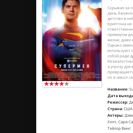
Скрывая за 
день баланси
детство в не
Криптона не 
ответственно
примером для
жизни, даже 
Однако именн
используют с
собой ради д
безжалостный
а угрозу для
превращается
но и смысл с
Название:
S
Дата выхода
Режиссер:
Д
Страна:
США
Актеры:
Дэви
Холт, Сара С
Тэйлор Винс