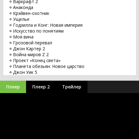
Варкрафт 2
Анаконда
Крэйвен-охотник
Ущелье
Годзилла и Конг: Новая империя
Искусство по понятиям
Моя вина
Грозовой перевал
Джон Картер 2
Война миров Z 2
Проект «Конец света»
Планета обезьян: Новое царство
Джон Уик 5
Заветное желание
Хищник: Планета смерти
Плеер
Плеер 2
Трейлер
Оставь мир позади
Бордерлендс
Великий уравнитель 3
Бегущий по лезвию 2049
Заложники
Путешествие 3: С Земли на Луну
Minecraft в кино
Оппенгеймер
Аватар 3