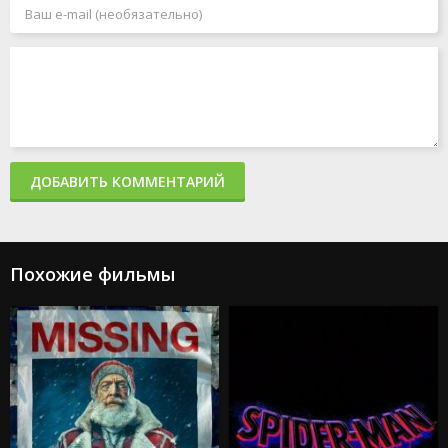
Миссия: невыполнима 8
Человек-паук: Паутина вселенных
Акулы в Париже
Злая: Сказка о ведьме Запада
Мать
365 дней 2: Этот день
Создатель
Капкан: Судная ночь
Каскадёры
Аргайл: Супершпион
ДОБАВИТЬ КОММЕНТАРИЙ
Стражи Галактики. Часть 3
Дурные деньги
Не беспокойся, дорогая
Ловушка
Подземелья и драконы: Честь среди воров
Похожие фильмы
Каратэ-пацан: Легенды
Трансформеры: Восхождение Звероботов
Из моего окна 2: За морями
Моана 2
Веном: Последний танец
Изгоняющий дьявола: Верующий
Особо опасный пассажир
Супер Майк: Последний танец
Крушение