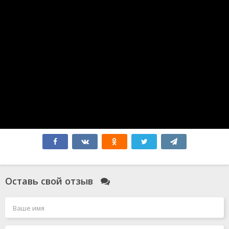
Синий Жук
Без обид
365 дней
Атлас
Бедные-несчастные
Миссия: Красный
Зверополис 2
Форсаж 10
Соник 3
Мысль о тебе
Форсаж 11
Робот по имени Чаппи 2
Гладиатор 2
Элио
Всё закончится на нас
Моя вина: Лондон
Моя прекрасная свадьба
Смотрители
Оставь свой отзыв
Голый пистолет
Чёрный Адам
Миссия: невыполнима 7. Смертельная расплата. Часть
1
Джокер 2: Безумие на двоих