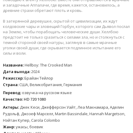
и загадочные Аппалачи, где время, кажется, остановилось, а
древние страхи обретают плоть и кровь.
В затерянной деревушке, скрытой от цивилизации, их ждут
колдовские чары и зловещий Горбун, которого сам Дьявол послал
на Землю, чтобы порабощать человеческие души. Хеллбою
предстоит не только сразиться с силами зла, но и столкнуться с
темной стороной своей натуры, заглянув в самые мрачные
уголки своей души, где скрывается подлинное испытание его
силы и воли.
Название:
Hellboy: The Crooked Man
Дата выхода:
2024
Режиссер:
Брайан Тейлор
Страна:
США, Великобритания, Германия
Перевод:
озвучка на русском языке
Качество:
HD 720 1080
Актеры:
Джек Кеси, Джефферсон Уайт, Леа Макнамара, Аделин
Рудольф, Джозеф Марселл, Martin Bassindale, Hannah Margetson,
Нэйтан Купер, Carola Colombo
Жанр:
ужасы, боевик