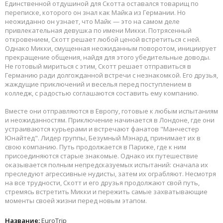
Единственной отдушиной для Скотта оставался товарищ по
переписке, которого он знал как Майка из Германии. Но
неожиданно он узнает, что Майк — это на самом деле
привлекательная девушка по имени Микки. Потрясенный
откровением, Скотт решает любой ценой встретиться с ней.
Однако Микки, смущенная неожиданным поворотом, инициирует
прекращение общения, найдя для этого убедительные доводы.
Не готовый мириться с этим, Скотт решает отправиться в
Германию ради долгожданной встречи с незнакомкой. Его друзья,
жаждущие приключений и веселья перед поступлением в
колледж, с радостью соглашаются составить ему компанию.
Вместе они отправляются в Европу, готовые к любым испытаниям
и неожиданностям. Приключение начинается в Лондоне, где они
устраиваются курьерами и встречают фанатов "Манчестер
Юнайтед". Лидер группы, Безумный Мэнард, принимает их в
свою компанию. Путь продолжается в Париже, где к ним
присоединяются старые знакомые. Однако их путешествие
оказывается полным непредсказуемых испытаний: сначала их
преследуют агрессивные нудисты, затем их ограбляют. Несмотря
на все трудности, Скотт и его друзья продолжают свой путь,
стремясь встретить Микки и пережить самые захватывающие
моменты своей жизни перед новым этапом.
Название:
EuroTrip