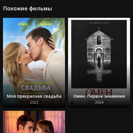
Ловушка
Подземелья и драконы: Честь среди воров
Похожие фильмы
Каратэ-пацан: Легенды
Трансформеры: Восхождение Звероботов
Из моего окна 2: За морями
Моана 2
Веном: Последний танец
Изгоняющий дьявола: Верующий
Особо опасный пассажир
Супер Майк: Последний танец
Крушение
Охотники за привидениями: Леденящий ужас
Кокаиновый медведь
Из моего окна 3: Новая встреча
Зеленая миля
Достать ножи 2: Стеклянная луковица
Круче некуда
Моя прекрасная свадьба
Омен. Первое знамение
Бессмертная гвардия 2
Битлджус Битлджус 2
2023
2024
Свадебная резня
Гран Туризмо
Ад Данте
Шазам! 2 Ярость богов
Телохранитель на фрилансе