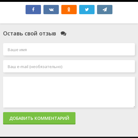
Элио
Всё закончится на нас
Моя вина: Лондон
Моя прекрасная свадьба
Смотрители
Оставь свой отзыв
Голый пистолет
Чёрный Адам
Миссия: невыполнима 7. Смертельная расплата. Часть
1
Джокер 2: Безумие на двоих
Миссия: невыполнима 8
Человек-паук: Паутина вселенных
Акулы в Париже
Злая: Сказка о ведьме Запада
Мать
365 дней 2: Этот день
Создатель
Капкан: Судная ночь
Каскадёры
Аргайл: Супершпион
ДОБАВИТЬ КОММЕНТАРИЙ
Стражи Галактики. Часть 3
Дурные деньги
Не беспокойся, дорогая