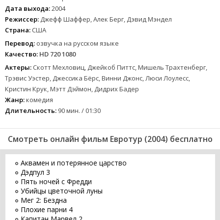
Дата выхода:
2004
Режиссер:
Джефф Шаффер, Алек Берг, Дэвид Мэндел
Страна:
США
Перевод:
озвучка на русском языке
Качество:
HD 720 1080
Актеры:
Скотт Мехловиц, Джейкоб Питтс, Мишель Трахтенберг,
Трэвис Уэстер, Джессика Бёрс, Винни Джонс, Люси Лоулесс,
Кристин Крук, Мэтт Дэймон, Дидрих Бадер
Жанр:
комедия
Длительность:
90 мин. / 01:30
Смотреть онлайн фильм Евротур (2004) бесплатно
Аквамен и потерянное царство
Дэдпул 3
Пять ночей с Фредди
Убийцы цветочной луны
Мег 2: Бездна
Плохие парни 4
Капитан Марвел 2