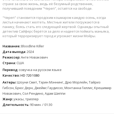
страхе за свою жизнь, ведь её безумный родственник,
получивший псевдоним "Череп", остаётся на свободе.
"Череп" становится городским кошмаром каждую осень, когда
листья начинают желтеть. Местные жители погружаются в
панику, боясь стать его следующей жертвой. Однажды опытный
детектив Сайферс берётся за дело и надеется поймать маньяка,
который терроризирует город и угрожает жизни Мойры.
Название:
Bloodline Killer
Дата выхода:
2024
Режиссер:
Анте Новакович
Страна:
США
Перевод:
озвучка на русском языке
Качество:
HD 720 1080
Актеры:
Шоуни Смит, Тэрин Мэннинг, Дрю Морлейн, Тайриз
Гибсон, Брюс Дерн, Джеймс Гаудиозо, Монтанна Гиллис, Крешимир
Новакович, Сол Рендино, Адам Шиппи
Жанр:
ужасы, триллер
Длительность:
90 мин. / 01:30