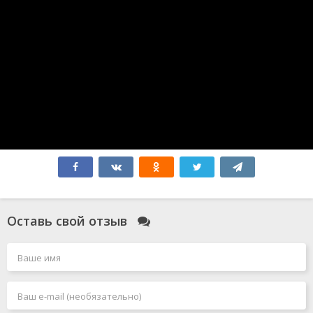
365 дней
Атлас
Бедные-несчастные
Миссия: Красный
Зверополис 2
Форсаж 10
Соник 3
Мысль о тебе
Форсаж 11
Робот по имени Чаппи 2
Гладиатор 2
Элио
Всё закончится на нас
Моя вина: Лондон
Моя прекрасная свадьба
Смотрители
Оставь свой отзыв
Голый пистолет
Чёрный Адам
Джокер 2: Безумие на двоих
Миссия: невыполнима 7. Смертельная расплата. Часть
1
Миссия: невыполнима 8
Человек-паук: Паутина вселенных