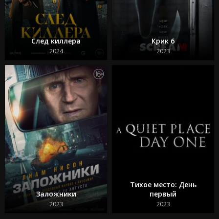
Из моего окна 3: Новая встреча
Зеленая миля
Достать ножи 2: Стеклянная луковица
Круче некуда
След киллера
Крик 6
Бессмертная гвардия 2
Битлджус Битлджус 2
2024
2023
Свадебная резня
Гран Туризмо
Ад Данте
Шазам! 2 Ярость богов
Телохранитель на фрилансе
Тихое место: День
Заложники
первый
2023
2023