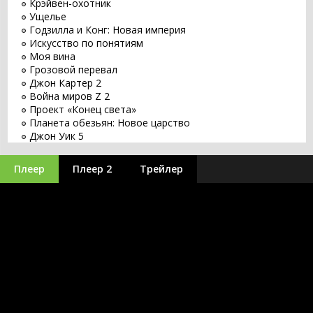
Крэйвен-охотник
Ущелье
Годзилла и Конг: Новая империя
Искусство по понятиям
Моя вина
Грозовой перевал
Джон Картер 2
Война миров Z 2
Проект «Конец света»
Планета обезьян: Новое царство
Джон Уик 5
Заветное желание
Хищник: Планета смерти
Плеер
Плеер 2
Трейлер
Оставь мир позади
Бордерлендс
Великий уравнитель 3
Бегущий по лезвию 2049
Заложники
Путешествие 3: С Земли на Луну
Minecraft в кино
Оппенгеймер
Аватар 3
Синий Жук
Без обид