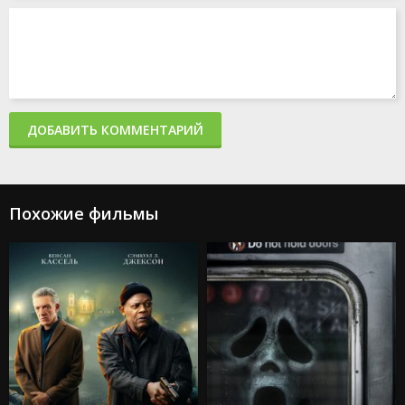
Акулы в Париже
Злая: Сказка о ведьме Запада
Мать
365 дней 2: Этот день
Создатель
Капкан: Судная ночь
Каскадёры
Аргайл: Супершпион
ДОБАВИТЬ КОММЕНТАРИЙ
Стражи Галактики. Часть 3
Дурные деньги
Не беспокойся, дорогая
Ловушка
Подземелья и драконы: Честь среди воров
Похожие фильмы
Каратэ-пацан: Легенды
Трансформеры: Восхождение Звероботов
Из моего окна 2: За морями
Моана 2
Веном: Последний танец
Изгоняющий дьявола: Верующий
Особо опасный пассажир
Супер Майк: Последний танец
Крушение
Охотники за привидениями: Леденящий ужас
Кокаиновый медведь