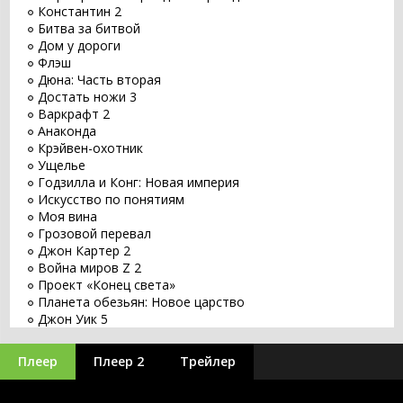
Константин 2
Битва за битвой
Дом у дороги
Флэш
Дюна: Часть вторая
Достать ножи 3
Варкрафт 2
Анаконда
Крэйвен-охотник
Ущелье
Годзилла и Конг: Новая империя
Искусство по понятиям
Моя вина
Грозовой перевал
Джон Картер 2
Война миров Z 2
Проект «Конец света»
Планета обезьян: Новое царство
Джон Уик 5
Заветное желание
Хищник: Планета смерти
Плеер
Плеер 2
Трейлер
Оставь мир позади
Бордерлендс