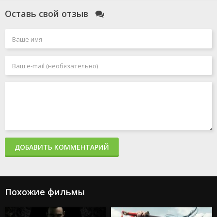
Смотрители
Оставь свой отзыв
Голый пистолет
Чёрный Адам
Джокер 2: Безумие на двоих
Миссия: невыполнима 7. Смертельная расплата. Часть
1
Миссия: невыполнима 8
Человек-паук: Паутина вселенных
Акулы в Париже
Злая: Сказка о ведьме Запада
Мать
365 дней 2: Этот день
Создатель
Капкан: Судная ночь
Каскадёры
Аргайл: Супершпион
ДОБАВИТЬ КОММЕНТАРИЙ
Стражи Галактики. Часть 3
Дурные деньги
Не беспокойся, дорогая
Ловушка
Подземелья и драконы: Честь среди воров
Похожие фильмы
Каратэ-пацан: Легенды
Трансформеры: Восхождение Звероботов
Из моего окна 2: За морями