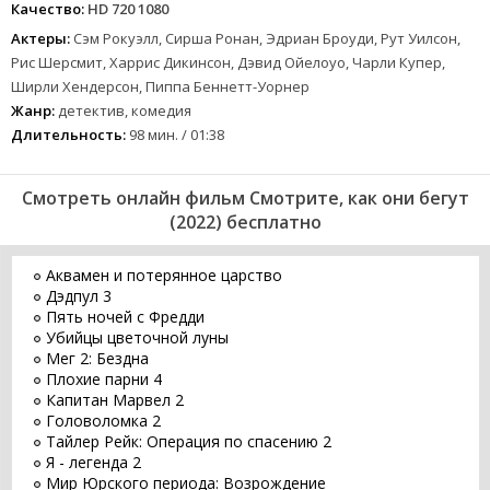
Качество:
HD 720 1080
Актеры:
Сэм Рокуэлл, Сирша Ронан, Эдриан Броуди, Рут Уилсон,
Рис Шерсмит, Харрис Дикинсон, Дэвид Ойелоуо, Чарли Купер,
Ширли Хендерсон, Пиппа Беннетт-Уорнер
Жанр:
детектив, комедия
Длительность:
98 мин. / 01:38
Смотреть онлайн фильм Смотрите, как они бегут
(2022) бесплатно
Аквамен и потерянное царство
Дэдпул 3
Пять ночей с Фредди
Убийцы цветочной луны
Мег 2: Бездна
Плохие парни 4
Капитан Марвел 2
Головоломка 2
Тайлер Рейк: Операция по спасению 2
Я - легенда 2
Мир Юрского периода: Возрождение