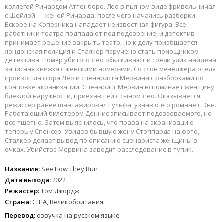
коллегой Ричардом Аттенборо. Лео в пьяном виде фривольничал
с Шейлой — женой Ричарда, после чего начались разборки.
Вскоре на Коперника нападает неизвестная фигура. Все
работники театра подпадают под подозрение, и детектив
принимает решение закрыть театр, но к делу приобщается
лондонская полиция и Сталкер поручено стать помощником
детектива. Номер убитого Лео обыскивают и среди улик найдена
записная книжка с женскими номерами. Со слов менеджера отеля
произошла ссора Лео и сценариста Мервина с разборками по
концовке экранизации. Сценарист Мервин вспоминает женщину
блеклой наружности, приехавшей с сыном Лео. Оказывается,
режиссер ранее шантажировал Вульфа, узнав о его романе с Энн.
Работающий билетером Деннис описывает подозреваемого, но
все тщетно. Затем выяснилось, что права на экранизацию
теперь у Спенсер. Увидев бывшую жену Стоппарда на фото,
Сталкер делает вывод по описанию сценариста женщины в
очках. Убийство Мервина заводит расследование в тупик.
Название:
See How They Run
Дата выхода:
2022
Режиссер:
Том Джордж
Страна:
США, Великобритания
Перевод:
озвучка на русском языке