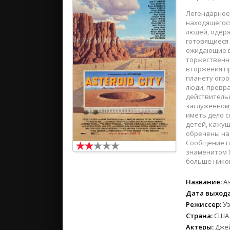
Легендарное
находящегося
людей, одер
готовящиеся 
ожидающие в
торжественн
вторжения пр
планету огро
люди, превра
действительн
заслуженному
иметь дело 
детей, кажущ
обречены на
Сообщение п
знаменитом 
больше никог
Название:
As
Дата выхода
Режиссер:
У
Страна:
США
Актеры:
Джей