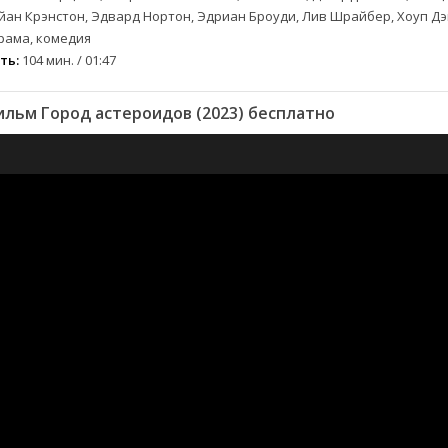
йан Крэнстон, Эдвард Нортон, Эдриан Броуди, Лив Шрайбер, Хоуп Дэ
рама, комедия
ть:
104 мин. / 01:47
льм Город астероидов (2023) бесплатно