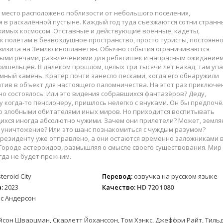
 место расположено поблизости от небольшого поселения,
 в раскалённой пустыне. Каждый год туда съезжаются сотни странн
жимых космосом. Отставные и действующие военные, кадеты,
к полётам в безвоздушное пространство, просто туристы, постоянн
изита на Землю инопланетян. Обычно события ограничиваются
ыми речами, развлечениями для ребятишек и напрасным ожидание
ишельцев. В далёком прошлом, целых три тысячи лет назад, там упа
мный камень. Кратер почти занесло песками, когда его обнаружили
тив в объект для настоящего паломничества. На этот раз приключе
о состоялось. Или это видения собравшихся фантазёров? Деду,
 когда-то пенсионеру, пришлось нелегко с внуками. Он бы предпочё
со злобными обитателями иных миров. Но приходится воспитывать
ихся иногда абсолютно чужими. Зачем они прилетели? Может, земля
 уничтожение? Или это шанс познакомиться с чуждым разумом?
резиденту уже отправлено, а они остаются временно заложниками 
Городе астероидов, размышляя о смысле своего существования. Мир
да не будет прежним.
teroid City
Перевод:
озвучка на русском языке
:
2023
Качество:
HD 720 1080
эс Андерсон
сон Шварцман, Скарлетт Йоханссон, Том Хэнкс, Джеффри Райт, Тиль