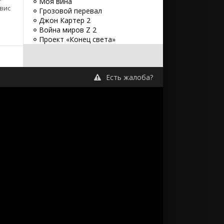
Моя вина
вис
Грозовой перевал
Джон Картер 2
Война миров Z 2
Проект «Конец света»
Планета обезьян: Новое
царство
Джон Уик 5
Есть жалоба?
Заветное желание
Хищник: Планета смерти
Оставь мир позади
Бордерлендс
Великий уравнитель 3
Бегущий по лезвию 2049
Заложники
Путешествие 3: С Земли на Луну
Minecraft в кино
Оппенгеймер
Аватар 3
Синий Жук
Без обид
365 дней
Атлас
Бедные-несчастные