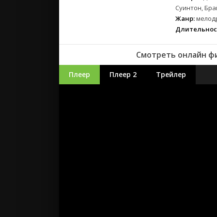
Суинтон, Бра
Жанр:
мелод
Длительнос
Смотреть онлайн фи
Плеер
Плеер 2
Трейлер