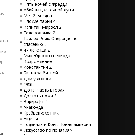
Пять ночей с Фредди
Убийцы цветочной луны
ых
Мег 2: Бездна
Плохие парни 4
о
Капитан Марвел 2
Головоломка 2
м
Тайлер Рейк: Операция по
л на
спасению 2
Я - легенда 2
ние
Мир Юрского периода:
Возрождение
л
Константин 2
Битва за битвой
не
Дом у дороги
в
Флэш
Дюна: Часть вторая
Достать ножи 3
Варкрафт 2
Анаконда
Крэйвен-охотник
Ущелье
Годзилла и Конг: Новая империя
Искусство по понятиям
да