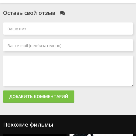
Моя прекрасная свадьба
Смотрители
Оставь свой отзыв
Голый пистолет
Чёрный Адам
Миссия: невыполнима 7. Смертельная расплата. Часть
1
Джокер 2: Безумие на двоих
Миссия: невыполнима 8
Человек-паук: Паутина вселенных
Акулы в Париже
Злая: Сказка о ведьме Запада
Мать
365 дней 2: Этот день
Создатель
Капкан: Судная ночь
Каскадёры
Аргайл: Супершпион
ДОБАВИТЬ КОММЕНТАРИЙ
Стражи Галактики. Часть 3
Дурные деньги
Не беспокойся, дорогая
Ловушка
Подземелья и драконы: Честь среди воров
Похожие фильмы
Каратэ-пацан: Легенды
Трансформеры: Восхождение Звероботов