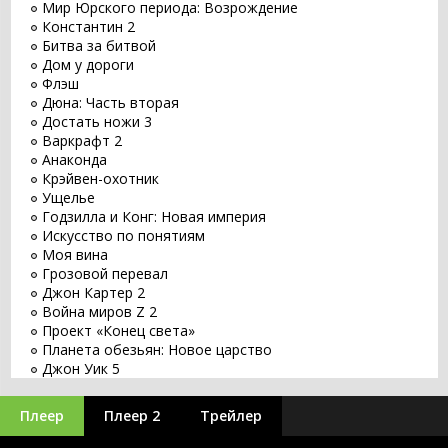
Мир Юрского периода: Возрождение
Константин 2
Битва за битвой
Дом у дороги
Флэш
Дюна: Часть вторая
Достать ножи 3
Варкрафт 2
Анаконда
Крэйвен-охотник
Ущелье
Годзилла и Конг: Новая империя
Искусство по понятиям
Моя вина
Грозовой перевал
Джон Картер 2
Война миров Z 2
Проект «Конец света»
Планета обезьян: Новое царство
Джон Уик 5
Заветное желание
Хищник: Планета смерти
Плеер
Плеер 2
Трейлер
Оставь мир позади
Бордерлендс