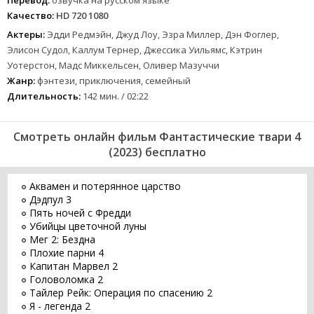
Перевод:
озвучка на русском языке
Качество:
HD 720 1080
Актеры:
Эдди Редмэйн, Джуд Лоу, Эзра Миллер, Дэн Фоглер,
Элисон Судол, Каллум Тернер, Джессика Уильямс, Кэтрин
Уотерстон, Мадс Миккельсен, Оливер Мазуччи
Жанр:
фэнтези, приключения, семейный
Длительность:
142 мин. / 02:22
Смотреть онлайн фильм Фантастические твари 4
(2023) бесплатно
Аквамен и потерянное царство
Дэдпул 3
Пять ночей с Фредди
Убийцы цветочной луны
Мег 2: Бездна
Плохие парни 4
Капитан Марвел 2
Головоломка 2
Тайлер Рейк: Операция по спасению 2
Я - легенда 2