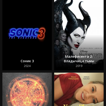
Из моего окна 2: За морями
Моана 2
Веном: Последний танец
Изгоняющий дьявола: Верующий
Особо опасный пассажир
Супер Майк: Последний танец
Крушение
Охотники за привидениями: Леденящий ужас
Кокаиновый медведь
Из моего окна 3: Новая встреча
Зеленая миля
Достать ножи 2: Стеклянная луковица
Малефисента 2:
Круче некуда
Соник 3
Владычица тьмы
Бессмертная гвардия 2
Битлджус Битлджус 2
2024
2019
Свадебная резня
Гран Туризмо
Ад Данте
Шазам! 2 Ярость богов
Телохранитель на фрилансе