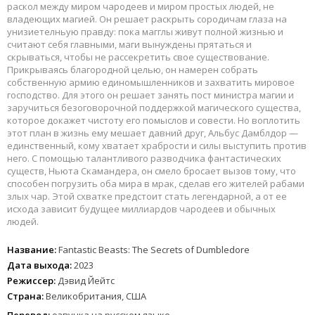
раскол между миром чародеев и миром простых людей, не
владеющих магией. Он решает раскрыть сородичам глаза на
унизиетелньую правду: пока магглы живут полной жизнью и
считают себя главными, маги вынуждены прятаться и
скрываться, чтобы не рассекретить свое существование.
Прикрываясь благородной целью, он намерен собрать
собственную армию единомышленников и захватить мировое
господство. Для этого он решает занять пост министра магии и
заручиться безоговорочной поддержкой магического существа,
которое докажет чистоту его помыслов и совести. Но воплотить
этот план в жизнь ему мешает давний друг, Альбус Дамблдор —
единственный, кому хватает храбрости и силы выступить против
него. С помощью талантливого разводчика фантастических
существ, Ньюта Скамандера, он смело бросает вызов тому, что
способен погрузить оба мира в мрак, сделав его жителей рабами
злых чар. Этой схватке предстоит стать легендарной, а от ее
исхода зависит будущее миллиардов чародеев и обычных
людей.
Название:
Fantastic Beasts: The Secrets of Dumbledore
Дата выхода:
2023
Режиссер:
Дэвид Йейтс
Страна:
Великобритания, США